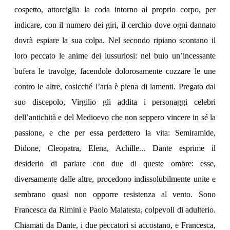
cospetto, attorciglia la coda intorno al proprio corpo, per
indicare, con il numero dei giri, il cerchio dove ogni dannato
dovrà espiare la sua colpa. Nel secondo ripiano scontano il
loro peccato le anime dei lussuriosi: nel buio un’incessante
bufera le travolge, facendole dolorosamente cozzare le une
contro le altre, cosicché l’aria è piena di lamenti. Pregato dal
suo discepolo, Virgilio gli addita i personaggi celebri
dell’antichità e del Medioevo che non seppero vincere in sé la
passione, e che per essa perdettero la vita: Semiramide,
Didone, Cleopatra, Elena, Achille... Dante esprime il
desiderio di parlare con due di queste ombre: esse,
diversamente dalle altre, procedono indissolubilmente unite e
sembrano quasi non opporre resistenza al vento. Sono
Francesca da Rimini e Paolo Malatesta, colpevoli di adulterio.
Chiamati da Dante, i due peccatori si accostano, e Francesca,