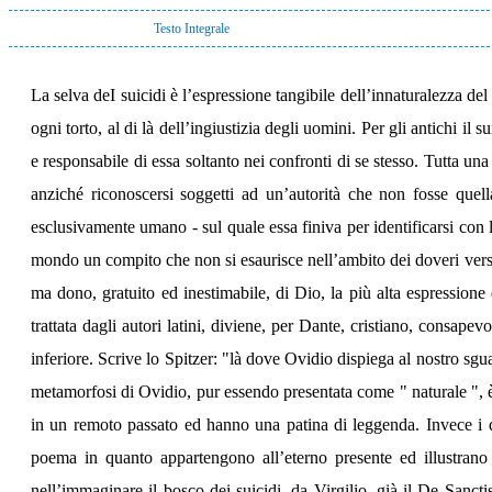
Testo Integrale
La selva deI suicidi è l’espressione tangibile dell’innaturalezza del 
ogni torto, al di là dell’ingiustizia degli uomini. Per gli antichi i
e responsabile di essa soltanto nei confronti di se stesso. Tutta una t
anziché riconoscersi soggetti ad un’autorità che non fosse quell
esclusivamente umano - sul quale essa finiva per identificarsi con l
mondo un compito che non si esaurisce nell’ambito dei doveri verso 
ma dono, gratuito ed inestimabile, di Dio, la più alta espressione
trattata dagli autori latini, diviene, per Dante, cristiano, consap
inferiore. Scrive lo Spitzer: "là dove Ovidio dispiega al nostro sgu
metamorfosi di Ovidio, pur essendo presentata come " naturale ", è 
in un remoto passato ed hanno una patina di leggenda. Invece i d
poema in quanto appartengono all’eterno presente ed illustrano 
nell’immaginare il bosco dei suicidi, da Virgilio, già il De Sancti