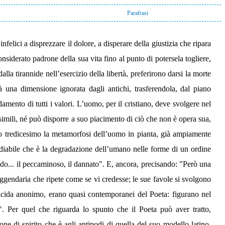
Parafrasi
nfelici a disprezzare il dolore, a disperare della giustizia che ripara
onsiderato padrone della sua vita fino al punto di potersela togliere,
dalla tirannide nell’esercizio della libertà, preferirono darsi la morte
à una dimensione ignorata dagli antichi, trasferendola, dal piano
amento di tutti i valori. L’uomo, per il cristiano, deve svolgere nel
simili, né può disporre a suo piacimento di ciò che non è opera sua,
anto tredicesimo la metamorfosi dell’uomo in pianta, già ampiamente
imediabile che è la degradazione dell’umano nelle forme di un ordine
rido... il peccaminoso, il dannato". E, ancora, precisando: "Però una
eggendaria che ripete come se vi credesse; le sue favole si svolgono
uicida anonimo, erano quasi contemporanei del Poeta: figurano nel
". Per quel che riguarda lo spunto che il Poeta può aver tratto,
one di spirito che è agli antipodi di quella del suo modello latino.