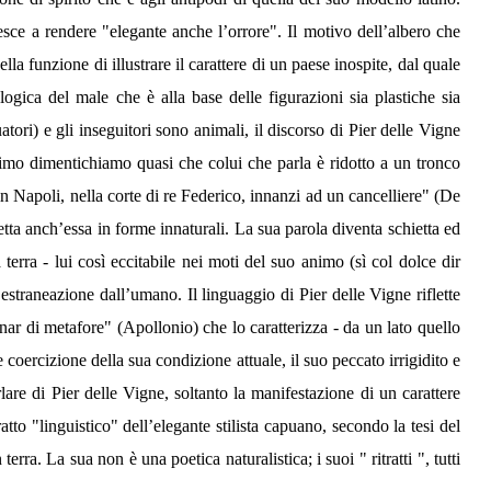
iesce a rendere "elegante anche l’orrore". Il motivo dell’albero che
a funzione di illustrare il carattere di un paese inospite, dal quale
logica del male che è alla base delle figurazioni sia plastiche sia
tori) e gli inseguitori sono animali, il discorso di Pier delle Vigne
timo dimentichiamo quasi che colui che parla è ridotto a un tronco
n Napoli, nella corte di re Federico, innanzi ad un cancelliere" (De
ta anch’essa in forme innaturali. La sua parola diventa schietta ed
rra - lui così eccitabile nei moti del suo animo (sì col dolce dir
estraneazione dall’umano. Il linguaggio di Pier delle Vigne riflette
nar di metafore" (Apollonio) che lo caratterizza - da un lato quello
le coercizione della sua condizione attuale, il suo peccato irrigidito e
are di Pier delle Vigne, soltanto la manifestazione di un carattere
tto "linguistico" dell’elegante stilista capuano, secondo la tesi del
ra. La sua non è una poetica naturalistica; i suoi " ritratti ", tutti