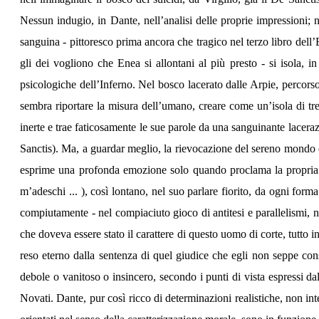
Nessun indugio, in Dante, nell’analisi delle proprie impressioni; n
sanguina - pittoresco prima ancora che tragico nel terzo libro dell’
gli dei vogliono che Enea si allontani al più presto - si isola, i
psicologiche dell’Inferno. Nel bosco lacerato dalle Arpie, percorso 
sembra riportare la misura dell’umano, creare come un’isola di tr
inerte e trae faticosamente le sue parole da una sanguinante lacera
Sanctis). Ma, a guardar meglio, la rievocazione del sereno mondo d
esprime una profonda emozione solo quando proclama la propria inn
m’adeschi ... ), così lontano, nel suo parlare fiorito, da ogni for
compiutamente - nel compiaciuto gioco di antitesi e parallelismi, n
che doveva essere stato il carattere di questo uomo di corte, tutto int
reso eterno dalla sentenza di quel giudice che egli non seppe cons
debole o vanitoso o insincero, secondo i punti di vista espressi dal
Novati. Dante, pur così ricco di determinazioni realistiche, non inte