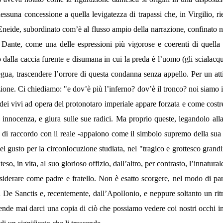
essuna concessione a quella levigatezza di trapassi che, in Virgilio, r
Eneide, subordinato com’è al flusso ampio della narrazione, confinato nell
n Dante, come una delle espressioni più vigorose e coerenti di quella 
dalla caccia furente e disumana in cui la preda è l’uomo (gli scialacqua
egua, trascendere l’orrore di questa condanna senza appello. Per un at
zione. Ci chiediamo: "e dov’è più l’inferno? dov’è il tronco? noi siamo i
ei vivi ad opera del protonotaro imperiale appare forzata e come costret
ocenza, e giura sulle sue radici. Ma proprio queste, legandolo alla te
ma di raccordo con il reale -appaiono come il simbolo supremo della sua 
el gusto per la circonIocuzione studiata, nel "tragico e grottesco grandi
eso, in vita, al suo glorioso offizio, dall’altro, per contrasto, l’innatura
iderare come padre e fratello. Non è esatto scorgere, nel modo di parl
 De Sanctis e, recentemente, dall’ApolIonio, e neppure soltanto un ritra
nde mai darci una copia di ciò che possiamo vedere coi nostri occhi in ter