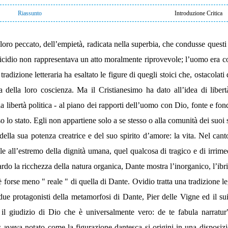
Riassunto
Introduzione Critica
loro peccato, dell’empietà, radicata nella superbia, che condusse questi i
l suicidio non rappresentava un atto moralmente riprovevole; l’uomo era c
radizione letteraria ha esaltato le figure di quegli stoici che, ostacolati 
a della loro coscienza. Ma il Cristianesimo ha dato all’idea di libert
a libertà politica - al piano dei rapporti dell’uomo con Dio, fonte e fond
lo stato. Egli non appartiene solo a se stesso o alla comunità dei suoi 
 della sua potenza creatrice e del suo spirito d’amore: la vita. Nel c
evole all’estremo della dignità umana, quel qualcosa di tragico e di irr
ardo la ricchezza della natura organica, Dante mostra l’inorganico, l’ib
forse meno " reale " di quella di Dante. Ovidio tratta una tradizione l
ue protagonisti della metamorfosi di Dante, Pier delle Vigne ed il s
il giudizio di Dio che è universalmente vero: de te fabula narratur
s aveva notato come la figurazione dantesca si origini in una disposizi