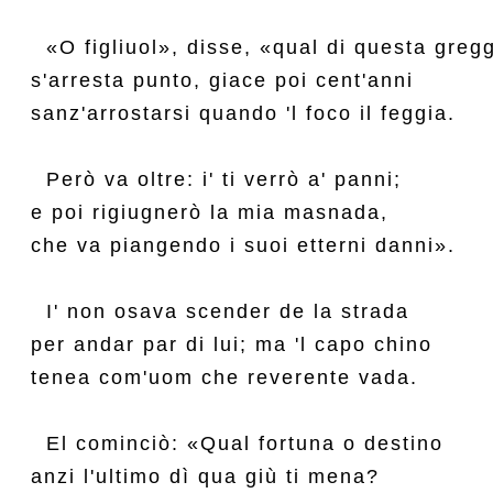
  «O figliuol», disse, «qual di questa gregg
s'arresta punto, giace poi cent'anni

sanz'arrostarsi quando 'l foco il feggia.

  Però va oltre: i' ti verrò a' panni;

e poi rigiugnerò la mia masnada,

che va piangendo i suoi etterni danni».

  I' non osava scender de la strada

per andar par di lui; ma 'l capo chino

tenea com'uom che reverente vada.

  El cominciò: «Qual fortuna o destino

anzi l'ultimo dì qua giù ti mena?
