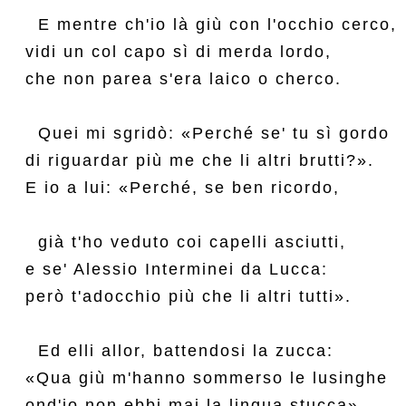
  E mentre ch'io là giù con l'occhio cerco,

vidi un col capo sì di merda lordo,

che non parea s'era laico o cherco.

  Quei mi sgridò: «Perché se' tu sì gordo

di riguardar più me che li altri brutti?».

E io a lui: «Perché, se ben ricordo,

  già t'ho veduto coi capelli asciutti,

e se' Alessio Interminei da Lucca:

però t'adocchio più che li altri tutti».

  Ed elli allor, battendosi la zucca:

«Qua giù m'hanno sommerso le lusinghe

ond'io non ebbi mai la lingua stucca».
