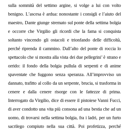
sulla sommità del settimo argine, si volge a lui con volto
benigno. L’ascesa è ardua: nonostante i consigli e l’aiuto del
maestro, Dante giunge stremato sul ponte della settima bolgia
e occorre che Virgilio gli ricordi che la fama si conquista
soltanto vincendo gli ostacoli e trionfando delle difficoltà,
perché riprenda il cammino. Dall’alto del ponte di roccia lo
spettacolo che si mostra alla vista dei due pellegrini’ è strano e
orrido: il fondo della bolgia pullula di serpenti e di anime
spaventate che fuggono senza speranza. All’improvviso un
dannato, trafitto al collo da un serpente, brucia, si trasforma in
cenere e dalla cenere risorge con le fattezze di prima.
Interrogato da Virgilio, dice di essere il pistoiese Vanni Fucci,
di aver condotto una vita più consona ad una bestia che ad un
uomo, di trovarsi nella settima bolgia, fra i ladri, per un furto
sacrilego compiuto nella sua città. Poi profetizza, perché