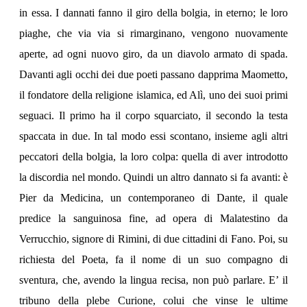
in essa. I dannati fanno il giro della bolgia, in eterno; le loro
piaghe, che via via si rimarginano, vengono nuovamente
aperte, ad ogni nuovo giro, da un diavolo armato di spada.
Davanti agli occhi dei due poeti passano dapprima Maometto,
il fondatore della religione islamica, ed Alì, uno dei suoi primi
seguaci. Il primo ha il corpo squarciato, il secondo la testa
spaccata in due. In tal modo essi scontano, insieme agli altri
peccatori della bolgia, la loro colpa: quella di aver introdotto
la discordia nel mondo. Quindi un altro dannato si fa avanti: è
Pier da Medicina, un contemporaneo di Dante, il quale
predice la sanguinosa fine, ad opera di Malatestino da
Verrucchio, signore di Rimini, di due cittadini di Fano. Poi, su
richiesta del Poeta, fa il nome di un suo compagno di
sventura, che, avendo la lingua recisa, non può parlare. E’ il
tribuno della plebe Curione, colui che vinse le ultime