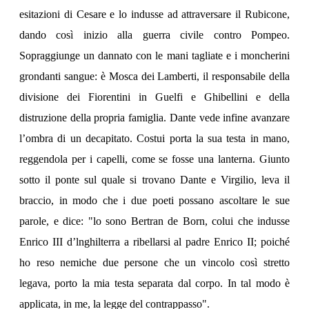
esitazioni di Cesare e lo indusse ad attraversare il Rubicone,
dando così inizio alla guerra civile contro Pompeo.
Sopraggiunge un dannato con le mani tagliate e i moncherini
grondanti sangue: è Mosca dei Lamberti, il responsabile della
divisione dei Fiorentini in Guelfi e Ghibellini e della
distruzione della propria famiglia. Dante vede infine avanzare
l’ombra di un decapitato. Costui porta la sua testa in mano,
reggendola per i capelli, come se fosse una lanterna. Giunto
sotto il ponte sul quale si trovano Dante e Virgilio, leva il
braccio, in modo che i due poeti possano ascoltare le sue
parole, e dice: "lo sono Bertran de Born, colui che indusse
Enrico III d’lnghilterra a ribellarsi al padre Enrico II; poiché
ho reso nemiche due persone che un vincolo così stretto
legava, porto la mia testa separata dal corpo. In tal modo è
applicata, in me, la legge del contrappasso".