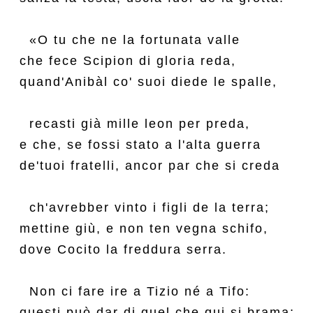
  «O tu che ne la fortunata valle

che fece Scipion di gloria reda,

quand'Anibàl co' suoi diede le spalle,

  recasti già mille leon per preda,

e che, se fossi stato a l'alta guerra

de'tuoi fratelli, ancor par che si creda

  ch'avrebber vinto i figli de la terra;

mettine giù, e non ten vegna schifo,

dove Cocito la freddura serra.

  Non ci fare ire a Tizio né a Tifo:

questi può dar di quel che qui si brama;
