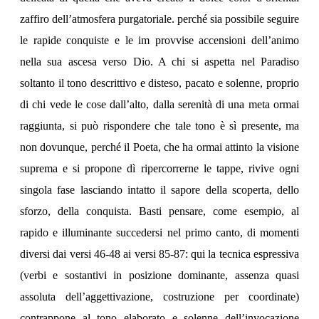
zaffiro dell’atmosfera purgatoriale. perché sia possibile seguire
le rapide conquiste e le im provvise accensioni dell’animo
nella sua ascesa verso Dio. A chi si aspetta nel Paradiso
soltanto il tono descrittivo e disteso, pacato e solenne, proprio
di chi vede le cose dall’alto, dalla serenità di una meta ormai
raggiunta, si può rispondere che tale tono è sì presente, ma
non dovunque, perché il Poeta, che ha ormai attinto la visione
suprema e si propone dì ripercorrerne le tappe, rivive ogni
singola fase lasciando intatto il sapore della scoperta, dello
sforzo, della conquista. Basti pensare, come esempio, al
rapido e illuminante succedersi nel primo canto, di momenti
diversi dai versi 46-48 ai versi 85-87: qui la tecnica espressiva
(verbi e sostantivi in posizione dominante, assenza quasi
assoluta dell’aggettivazione, costruzione per coordinate)
contrappone al tono elaborato e solenne dell’invocazione