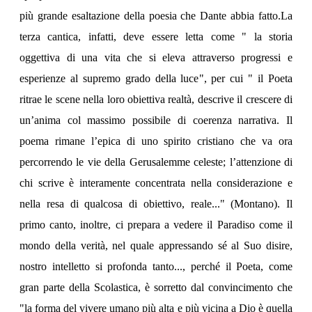
più grande esaltazione della poesia che Dante abbia fatto.La
terza cantica, infatti, deve essere letta come " la storia
oggettiva di una vita che si eleva attraverso progressi e
esperienze al supremo grado della luce", per cui " il Poeta
ritrae le scene nella loro obiettiva realtà, descrive il crescere di
un’anima col massimo possibile di coerenza narrativa. Il
poema rimane l’epica di uno spirito cristiano che va ora
percorrendo le vie della Gerusalemme celeste; l’attenzione di
chi scrive è interamente concentrata nella considerazione e
nella resa di qualcosa di obiettivo, reale..." (Montano). Il
primo canto, inoltre, ci prepara a vedere il Paradiso come il
mondo della verità, nel quale appressando sé al Suo disire,
nostro intelletto si profonda tanto..., perché il Poeta, come
gran parte della Scolastica, è sorretto dal convincimento che
"la forma del vivere umano più alta e più vicina a Dio è quella