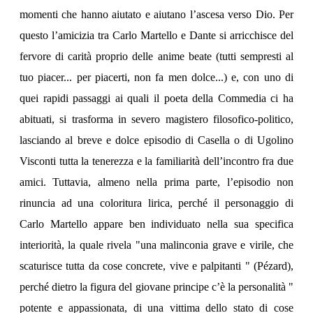
momenti che hanno aiutato e aiutano l’ascesa verso Dio. Per
questo l’amicizia tra Carlo Martello e Dante si arricchisce del
fervore di carità proprio delle anime beate (tutti sempresti al
tuo piacer... per piacerti, non fa men dolce...) e, con uno di
quei rapidi passaggi ai quali il poeta della Commedia ci ha
abituati, si trasforma in severo magistero filosofico-politico,
lasciando al breve e dolce episodio di Casella o di Ugolino
Visconti tutta la tenerezza e la familiarità dell’incontro fra due
amici. Tuttavia, almeno nella prima parte, l’episodio non
rinuncia ad una coloritura lirica, perché il personaggio di
Carlo Martello appare ben individuato nella sua specifica
interiorità, la quale rivela "una malinconia grave e virile, che
scaturisce tutta da cose concrete, vive e palpitanti " (Pézard),
perché dietro la figura del giovane principe c’è la personalità "
potente e appassionata, di una vittima dello stato di cose