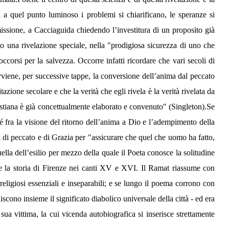
 a quel punto luminoso i problemi si chiarificano, le speranze si
missione, a Cacciaguida chiedendo l’investitura di un proposito già
 una rivelazione speciale, nella "prodigiosa sicurezza di uno che
orsi per la salvezza. Occorre infatti ricordare che vari secoli di
viene, per successive tappe, la conversione dell’anima dal peccato
zione secolare e che la verità che egli rivela è la verità rivelata da
ristiana è già concettualmente elaborato e convenuto" (Singleton).Se
 fra la visione del ritorno dell’anima a Dio e l’adempimento della
za di peccato e di Grazia per "assicurare che quel che uomo ha fatto,
lla dell’esilio per mezzo della quale il Poeta conosce la solitudine
me la storia di Firenze nei canti XV e XVI. Il Ramat riassume con
eligiosi essenziali e inseparabili; e se lungo il poema corrono con
niscono insieme il significato diabolico universale della città - ed era
sua vittima, la cui vicenda autobiografica si inserisce strettamente