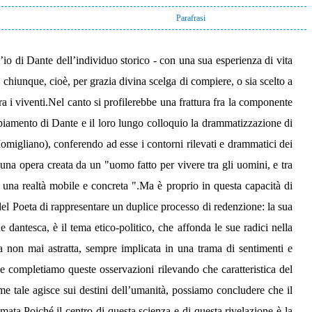
Parafrasi
’io di Dante dell’individuo storico - con una sua esperienza di vita
 chiunque, cioè, per grazia divina scelga di compiere, o sia scelto a
 i viventi.Nel canto si profilerebbe una frattura fra la componente
ppiamento di Dante e il loro lungo colloquio la drammatizzazione di
omigliano), conferendo ad esse i contorni rilevati e drammatici dei
 una opera creata da un "uomo fatto per vivere tra gli uomini, e tra
di una realtà mobile e concreta ".Ma è proprio in questa capacità di
del Poeta di rappresentare un duplice processo di redenzione: la sua
 dantesca, è il tema etico-politico, che affonda le sue radici nella
a non mai astratta, sempre implicata in una trama di sentimenti e
e completiamo queste osservazioni rilevando che caratteristica del
ome tale agisce sui destini dell’umanità, possiamo concludere che il
imata.Poiché il centro di questa scienza e di questa rivelazione è la