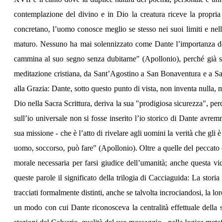
contemplazione del divino e in Dio la creatura riceve la propria
concretano, l’uomo conosce meglio se stesso nei suoi limiti e nell
maturo. Nessuno ha mai solennizzato come Dante l’importanza del 
cammina al suo segno senza dubitarne" (Apollonio), perché già sa 
meditazione cristiana, da Sant’Agostino a San Bonaventura e a San
alla Grazia: Dante, sotto questo punto di vista, non inventa nulla, m
Dio nella Sacra Scrittura, deriva la sua "prodigiosa sicurezza", pe
sull’io universale non si fosse inserito l’io storico di Dante av
sua missione - che è l’atto di rivelare agli uomini la verità che gl
uomo, soccorso, può fare" (Apollonio). Oltre a quelle del peccato e
morale necessaria per farsi giudice dell’umanità; anche questa v
queste parole il significato della trilogia di Cacciaguida: La sto
tracciati formalmente distinti, anche se talvolta incrociandosi, la lor
un modo con cui Dante riconosceva la centralità effettuale della su