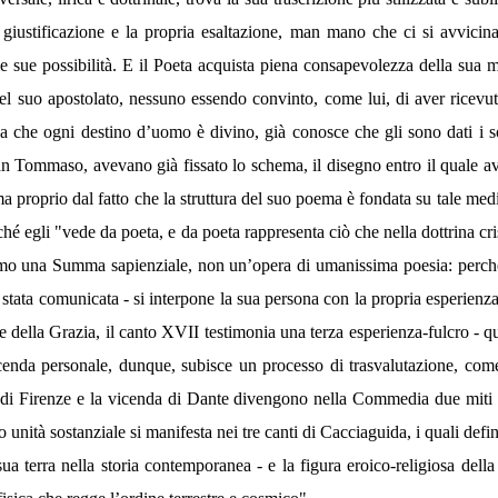
 giustificazione e la propria esaltazione, man mano che ci si avvicina
e sue possibilità. E il Poeta acquista piena consapevolezza della sua 
suo apostolato, nessuno essendo convinto, come lui, di aver ricevuto
che ogni destino d’uomo è divino, già conosce che gli sono dati i socc
 Tommaso, avevano già fissato lo schema, il disegno entro il quale av
a proprio dal fatto che la struttura del suo poema è fondata su tale medita
rché egli "vede da poeta, e da poeta rappresenta ciò che nella dottrina c
remmo una Summa sapienziale, non un’opera di umanissima poesia: perché
i è stata comunicata - si interpone la sua persona con la propria esperien
 della Grazia, il canto XVII testimonia una terza esperienza-fulcro - que
icenda personale, dunque, subisce un processo di trasvalutazione, co
ria di Firenze e la vicenda di Dante divengono nella Commedia due miti r
o unità sostanziale si manifesta nei tre canti di Cacciaguida, i quali defi
a terra nella storia contemporanea - e la figura eroico-religiosa della 