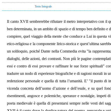
Testo Integrale
Il canto XVII sembrerebbe rifiutare il metro interpretativo con il 
ben determinata, in un ambito di spazio e di tempo ben definito e de
compiere, quel viaggio della mente che conduce a Lui in questa vit
etico-religiosa e la componente lirico-storica e quest’ultima sare
un soliloquio, poiché Dante nella Commedia evita "la rappresentazi
dialoghi, delle azioni, dei contrasti. Non più le pagine contemplat
essi e contro di essi provare e raffinare le sue forze spirituali" 
tradurre un nodo di esperienze biografiche e di ragioni morali in u
redenzione personale e quella di tutta l’umanità. E’ "il punto di i
vicenda concreta dell’uomo d’azione e dell’esule, e su quel fond
risentimenti, angosce e polemiche, speranze e nostalgie, impeti d
poeta medievale è quella di presentarsi sempre nelle vesti del sagg
XVII è il canto dove la duplice natura del poema, personale e univer