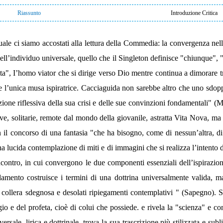
Riassunto
Introduzione Critica
quale ci siamo accostati alla lettura della Commedia: la convergenza nell
ll’individuo universale, quello che il Singleton definisce "chiunque", "
a", I’homo viator che si dirige verso Dio mentre continua a dimorare tra
bbe l’unica musa ispiratrice. Cacciaguida non sarebbe altro che uno sdo
one riflessiva della sua crisi e delle sue convinzioni fondamentali" (M
ive, solitarie, remote dal mondo della giovanile, astratta Vita Nova, ma
con il concorso di una fantasia "che ha bisogno, come di nessun’altra, 
na lucida contemplazione di miti e di immagini che si realizza l’intento 
ncontro, in cui convergono le due componenti essenziali dell’ispirazione
amento costruisce i termini di una dottrina universalmente valida, m
i collera sdegnosa e desolati ripiegamenti contemplativi " (Sapegno). S
io e del profeta, cioè di colui che possiede. e rivela la "scienza" e c
sale, lirica e dottrinale, trova la sua trascrizione più stilizzata e subl