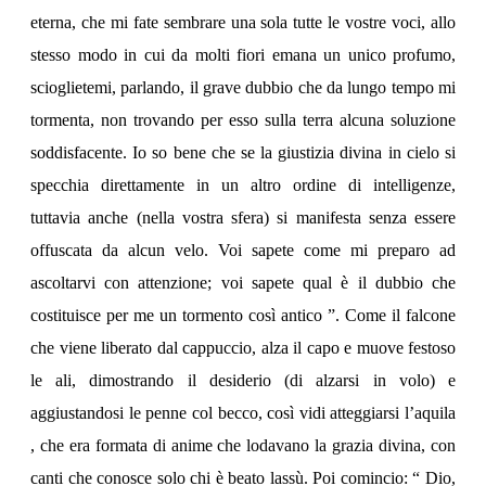
eterna, che mi fate sembrare una sola tutte le vostre voci, allo
stesso modo in cui da molti fiori emana un unico profumo,
scioglietemi, parlando, il grave dubbio che da lungo tempo mi
tormenta, non trovando per esso sulla terra alcuna soluzione
soddisfacente. Io so bene che se la giustizia divina in cielo si
specchia direttamente in un altro ordine di intelligenze,
tuttavia anche (nella vostra sfera) si manifesta senza essere
offuscata da alcun velo. Voi sapete come mi preparo ad
ascoltarvi con attenzione; voi sapete qual è il dubbio che
costituisce per me un tormento così antico ”. Come il falcone
che viene liberato dal cappuccio, alza il capo e muove festoso
le ali, dimostrando il desiderio (di alzarsi in volo) e
aggiustandosi le penne col becco, così vidi atteggiarsi l’aquila
, che era formata di anime che lodavano la grazia divina, con
canti che conosce solo chi è beato lassù. Poi comincio: “ Dio,