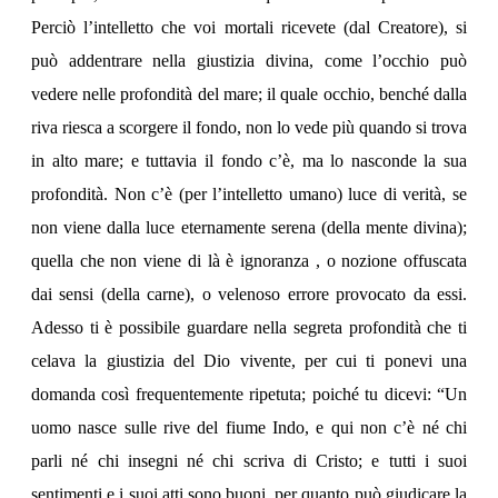
Perciò l’intelletto che voi mortali ricevete (dal Creatore), si
può addentrare nella giustizia divina, come l’occhio può
vedere nelle profondità del mare; il quale occhio, benché dalla
riva riesca a scorgere il fondo, non lo vede più quando si trova
in alto mare; e tuttavia il fondo c’è, ma lo nasconde la sua
profondità. Non c’è (per l’intelletto umano) luce di verità, se
non viene dalla luce eternamente serena (della mente divina);
quella che non viene di là è ignoranza , o nozione offuscata
dai sensi (della carne), o velenoso errore provocato da essi.
Adesso ti è possibile guardare nella segreta profondità che ti
celava la giustizia del Dio vivente, per cui ti ponevi una
domanda così frequentemente ripetuta; poiché tu dicevi: “Un
uomo nasce sulle rive del fiume Indo, e qui non c’è né chi
parli né chi insegni né chi scriva di Cristo; e tutti i suoi
sentimenti e i suoi atti sono buoni, per quanto può giudicare la