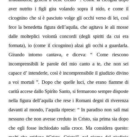
aver nutrito i figli gira volando sopra il nido, e come il
cicognino che si è pasciuto volge gli occhi verso di lei, così
fece la benedetta figura dell’aquila, che agitava le ali mosse
dalle molteplici volontà concordi (degli spiriti da cui era
formata), io (come il cicognino) alzai gli occhi a guardarla.
Girando intorno cantava, e diceva: “ Come riescono
incomprensibili le parole del mio canto a te, che non sei
capace d’ intenderle, così è incomprensibile il giudizio divino
a voi mortali ”. Dopo che quelle luci, che erano fiamme di
carità accese dallo Spiríto Santo, si fermarono sempre disposte
nella figura dell’aquila che rese i Romani degni di riverenza
davanti al mondo, l’aquila riprese: “ In paradiso non salì mai
nessuno che non avesse creduto in Cristo, sia prima sia dopo
che egli fosse inchiodato sulla croce. Ma considera questo: