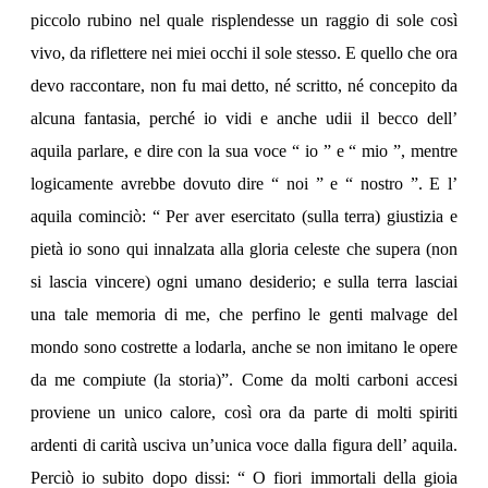
piccolo rubino nel quale risplendesse un raggio di sole così
vivo, da riflettere nei miei occhi il sole stesso. E quello che ora
devo raccontare, non fu mai detto, né scritto, né concepito da
alcuna fantasia, perché io vidi e anche udii il becco dell’
aquila parlare, e dire con la sua voce “ io ” e “ mio ”, mentre
logicamente avrebbe dovuto dire “ noi ” e “ nostro ”. E l’
aquila cominciò: “ Per aver esercitato (sulla terra) giustizia e
pietà io sono qui innalzata alla gloria celeste che supera (non
si lascia vincere) ogni umano desiderio; e sulla terra lasciai
una tale memoria di me, che perfino le genti malvage del
mondo sono costrette a lodarla, anche se non imitano le opere
da me compiute (la storia)”. Come da molti carboni accesi
proviene un unico calore, così ora da parte di molti spiriti
ardenti di carità usciva un’unica voce dalla figura dell’ aquila.
Perciò io subito dopo dissi: “ O fiori immortali della gioia