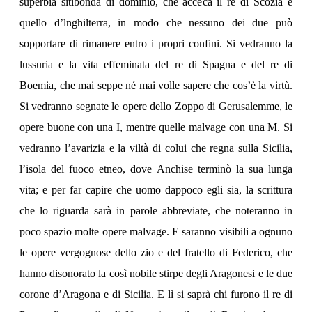
superbia sitibonda di dominio, che acceca il re di Scozia e
quello d’lnghilterra, in modo che nessuno dei due può
sopportare di rimanere entro i propri confini. Si vedranno la
lussuria e la vita effeminata del re di Spagna e del re di
Boemia, che mai seppe né mai volle sapere che cos’è la virtù.
Si vedranno segnate le opere dello Zoppo di Gerusalemme, le
opere buone con una I, mentre quelle malvage con una M. Si
vedranno l’avarizia e la viltà di colui che regna sulla Sicilia,
l’isola del fuoco etneo, dove Anchise terminò la sua lunga
vita; e per far capire che uomo dappoco egli sia, la scrittura
che lo riguarda sarà in parole abbreviate, che noteranno in
poco spazio molte opere malvage. E saranno visibili a ognuno
le opere vergognose dello zio e del fratello di Federico, che
hanno disonorato la così nobile stirpe degli Aragonesi e le due
corone d’Aragona e di Sicilia. E lì si saprà chi furono il re di