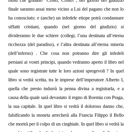
molti che gridano “Cristo, Cristo!”, nel giorno del giudizio
finale saranno assai meno vicino a Lui del pagano che non lo
ha conosciuto; e (anche) un infedele etiope potrà condannare
siffatti cristiani, quando (nel giorno del giudizio) si
divideranno le due schiere (collegi, l’una destinata all’eterna
ricchezza (del paradiso), e l’altra destinata all’eterna miseria
(dell’inferno) . Che cosa non potranno dire gli infedeli
persiani ai vostri principi, quando vedranno aperto il libro nel
quale sono registrate tutte le loro azioni spregevoli ? In quel
libro si vedrà scritta, tra le imprese dell’imperatore Alberto I,
quella che presto indurrà la penna divina a registrarla, e a
causa della quale sarà devastato il regno di Boemia con Praga,
la sua capitale. In quel libro si vedrà il doloroso danno che,
falsificando la moneta arrecherà alla Francia Filippo il Bello
che morirà per il colpo di un cinghiale. In quel libro si vedrà la