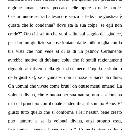
ragione umana, senza peccato nelle opere o nelle parole.
Costui muore senza battesimo e senza la fede: che giustizia è
questa che lo condanna? dove sta la sua colpa, se egli non
crede?” Ora chi sei tu che vuoi salire sul seggio del giudice,
per dare un giudizio su cose lontane da te mille miglia con la
tua vista che non vede al di là di un palmo? Certamente
avrebbe motivo di dubitare colui che fa sottili ragionamenti
riguardo al mistero della giustizia ( meco: l’aquila è simbolo
della giustizia), se a guidarvi non ci fosse la Sacra Scrittura.
Oh uomini che vivete come bruti! oh ottuse menti umane! La
volontà divina, che è buona per sua natura, non si allontana
mai dal principio con il quale si identifica, il sommo Bene. E’
giusto tutto quello che si conforma a lei: nessun bene creato
può‘ attrarre a se la volontà divina, anzi proprio essa,
irradiandosi, genera il bene creato ”. Come la cicogna dopo