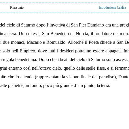
Riassunto
Introduzione Critica
 del cielo di Saturno dopo l’invettiva di San Pier Damiano era una preg
settima sfera. Uno di essi, San Benedetto da Norcia, il fondatore del m
di due monaci, Macario e Romualdo. Allorché il Poeta chiede a San Ben
e solo nell’Empireo, dove tutti i desideri potranno essere appagati. In
 regola benedettina. Dopo che i beati del cielo di Saturno sono ascesi, i
ni entrano così nell’ottavo cielo, quello delle stelle fisse, e si ferman
mpito che lo attende (rappresentare la visione finale del paradiso), Dant
tte pianeti e, in fondo, poco più grande d’ un punto, la terra.