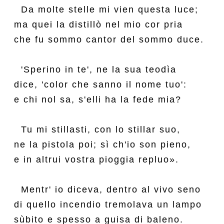
  Da molte stelle mi vien questa luce;

ma quei la distillò nel mio cor pria

che fu sommo cantor del sommo duce.

  'Sperino in te', ne la sua teodìa

dice, 'color che sanno il nome tuo':

e chi nol sa, s'elli ha la fede mia?

  Tu mi stillasti, con lo stillar suo,

ne la pistola poi; sì ch'io son pieno,

e in altrui vostra pioggia repluo».

  Mentr' io diceva, dentro al vivo seno

di quello incendio tremolava un lampo

sùbito e spesso a guisa di baleno.
