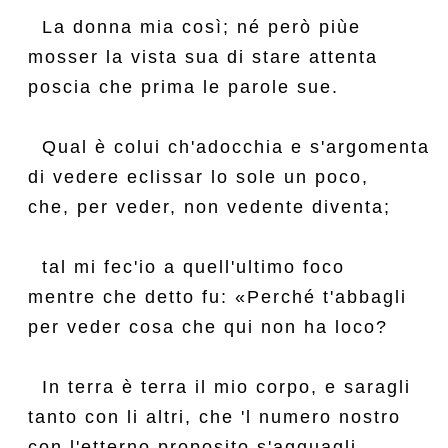
  La donna mia così; né però piùe

mosser la vista sua di stare attenta

poscia che prima le parole sue.

  Qual è colui ch'adocchia e s'argomenta

di vedere eclissar lo sole un poco,

che, per veder, non vedente diventa;

  tal mi fec'io a quell'ultimo foco

mentre che detto fu: «Perché t'abbagli

per veder cosa che qui non ha loco?

  In terra è terra il mio corpo, e saragli

tanto con li altri, che 'l numero nostro

con l'etterno proposito s'agguagli.
