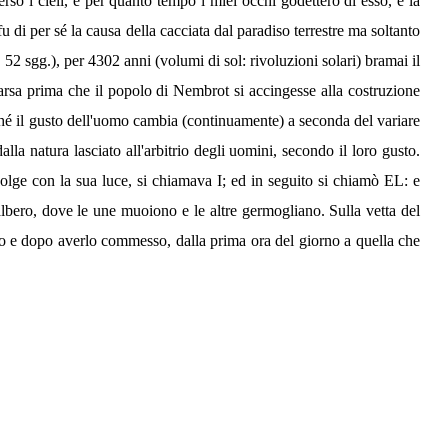
rso i cieli, e per quanto tempo i miei occhi godettero di esso, e la
fu di per sé la causa della cacciata dal paradiso terrestre ma soltanto
 52 sgg.), per 4302 anni (volumi di sol: rivoluzioni solari) bramai il
mparsa prima che il popolo di Nembrot si accingesse alla costruzione
hé il gusto dell'uomo cambia (continuamente) a seconda del variare
alla natura lasciato all'arbitrio degli uomini, secondo il loro gusto.
olge con la sua luce, si chiamava I; ed in seguito si chiamò EL: e
albero, dove le une muoiono e le altre germogliano. Sulla vetta del
cato e dopo averlo commesso, dalla prima ora del giorno a quella che