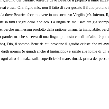
ardino del paradiso terrestre dave Beatrice ti preparò a salire attrave
ai e usai. Ora, figlio mio, non il fatto di aver gustato il frutto proibito 
) da dove Beatrice fece muovere in tuo soccorso Virgilio (cfr. Inferno, II,
volte in tutti i segni dello Zodiaco. La lingua da me usata era già sco
ine, perché mai nessun prodotto della ragione umana fu immutabile, perc
 parole; ma che si serva di una lingua piuttosto che di un'altra, è poi d
limbo), Dio, il sommo Bene da cui proviene il gaudio celeste che mi avv
 dagli uomini (e quindi anche il linguaggio) è simile alle foglie di un 
di ogni altro si innalza sulla superficie del mare, rimasi, prima del pec