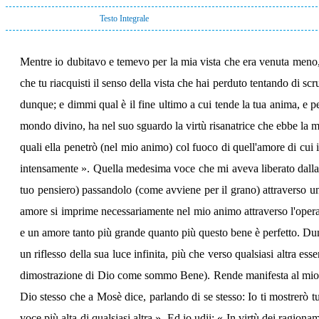
Testo Integrale
Mentre io dubitavo e temevo per la mia vista che era venuta meno, 
che tu riacquisti il senso della vista che hai perduto tentando di s
dunque; e dimmi qual è il fine ultimo a cui tende la tua anima, e 
mondo divino, ha nel suo sguardo la virtù risanatrice che ebbe la m
quali ella penetrò (nel mio animo) col fuoco di quell'amore di cui 
intensamente ». Quella medesima voce che mi aveva liberato dalla pa
tuo pensiero) passandolo (come avviene per il grano) attraverso un 
amore si imprime necessariamente nel mio animo attraverso l'opera
e un amore tanto più grande quanto più questo bene è perfetto. Dunqu
un riflesso della sua luce infinita, più che verso qualsiasi altra e
dimostrazione di Dio come sommo Bene). Rende manifesta al mio int
Dio stesso che a Mosè dice, parlando di se stesso: Io ti mostrerò tu
voce più alta di qualsiasi altra ». Ed io udii: « In virtù dei ragio