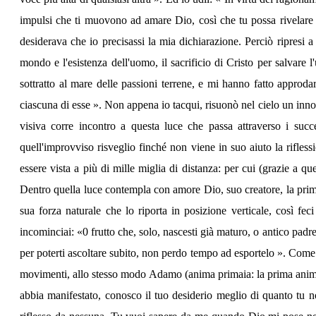
impulsi che ti muovono ad amare Dio, così che tu possa rivelare 
desiderava che io precisassi la mia dichiarazione. Perciò ripresi 
mondo e l'esistenza dell'uomo, il sacrificio di Cristo per salvar
sottratto al mare delle passioni terrene, e mi hanno fatto appro
ciascuna di esse ». Non appena io tacqui, risuonò nel cielo un inno d
visiva corre incontro a questa luce che passa attraverso i succe
quell'improvviso risveglio finché non viene in suo aiuto la rifles
essere vista a più di mille miglia di distanza: per cui (grazie a q
Dentro quella luce contempla con amore Dio, suo creatore, la prima 
sua forza naturale che lo riporta in posizione verticale, così fe
incominciai: «0 frutto che, solo, nascesti già maturo, o antico padre
per poterti ascoltare subito, non perdo tempo ad esportelo ». Come 
movimenti, allo stesso modo Adamo (anima primaia: la prima anima c
abbia manifestato, conosco il tuo desiderio meglio di quanto tu no