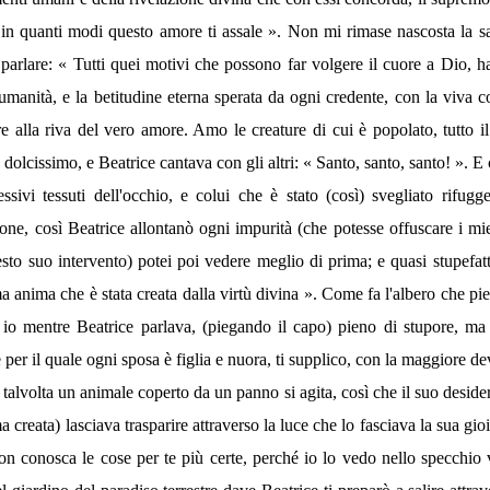
in quanti modi questo amore ti assale ». Non mi rimase nascosta la sa
a parlare: « Tutti quei motivi che possono far volgere il cuore a Dio, h
e l'umanità, e la betitudine eterna sperata da ogni credente, con la 
dare alla riva del vero amore. Amo le creature di cui è popolato, tutt
olcissimo, e Beatrice cantava con gli altri: « Santo, santo, santo! ». E c
ssivi tessuti dell'occhio, e colui che è stato (così) svegliato rifu
sione, così Beatrice allontanò ogni impurità (che potesse offuscare i 
uesto suo intervento) potei poi vedere meglio di prima; e quasi stupefa
anima che è stata creata dalla virtù divina ». Come fa l'albero che pieg
ci io mentre Beatrice parlava, (piegando il capo) pieno di stupore, m
 per il quale ogni sposa è figlia e nuora, ti supplico, con la maggiore d
talvolta un animale coperto da un panno si agita, così che il suo deside
reata) lasciava trasparire attraverso la luce che lo fasciava la sua gi
n conosca le cose per te più certe, perché io lo vedo nello specchio ve