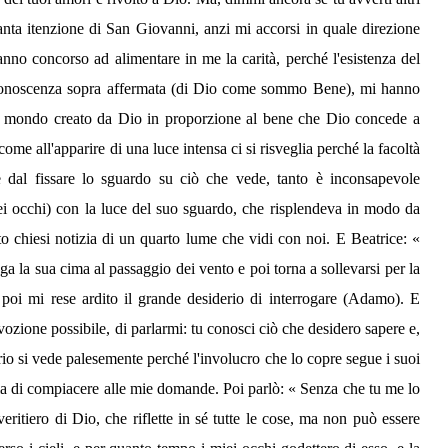
nta itenzione di San Giovanni, anzi mi accorsi in quale direzione
anno concorso ad alimentare in me la carità, perché l'esistenza del
viva conoscenza sopra affermata (di Dio come sommo Bene), mi hanno
o il mondo creato da Dio in proporzione al bene che Dio concede a
ome all'apparire di una luce intensa ci si risveglia perché la facoltà
gge dal fissare lo sguardo su ciò che vede, tanto è inconsapevole
miei occhi) con la luce del suo sguardo, che risplendeva in modo da
tto chiesi notizia di un quarto lume che vidi con noi. E Beatrice: «
a la sua cima al passaggio dei vento e poi torna a sollevarsi per la
a poi mi rese ardito il grande desiderio di interrogare (Adamo). E
evozione possibile, di parlarmi: tu conosci ciò che desidero sapere e,
rio si vede palesemente perché l'involucro che lo copre segue i suoi
oia di compiacere alle mie domande. Poi parlò: « Senza che tu me lo
ritiero di Dio, che riflette in sé tutte le cose, ma non può essere