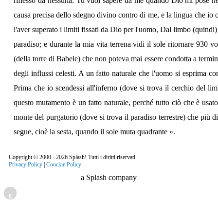
riflesso da nessuna. Tu vuoi sapere da me quando Dio mi pose nel gi
causa precisa dello sdegno divino contro di me, e la lingua che io cre
l'aver superato i limiti fissati da Dio per l'uomo, Dal limbo (quindi
paradiso; e durante la mia vita terrena vidi il sole ritornare 930 
(della torre di Babele) che non poteva mai essere condotta a term
degli influssi celesti. A un fatto naturale che l'uomo si esprima con
Prima che io scendessi all'inferno (dove si trova il cerchio del 
questo mutamento è un fatto naturale, perché tutto ciò che è usato
monte del purgatorio (dove si trova il paradiso terrestre) che più 
segue, cioè la sesta, quando il sole muta quadrante ».
Copyright © 2000 - 2026 Splash! Tutti i diritti riservati.
Privacy Policy
|
Coockie Policy
a Splash company
g