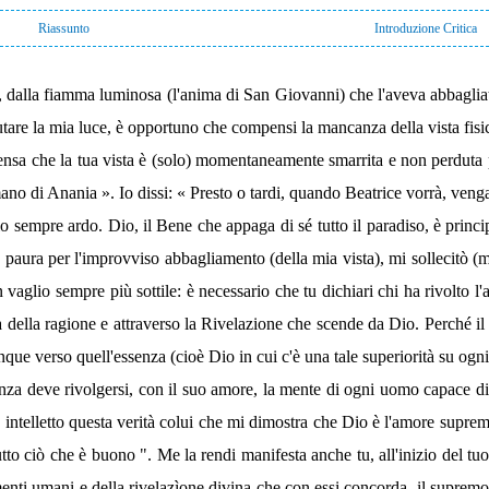
Riassunto
Introduzione Critica
dalla fiamma luminosa (l'anima di San Giovanni) che l'aveva abbagliata
crutare la mia luce, è opportuno che compensi la mancanza della vista fisi
pensa che la tua vista è (solo) momentaneamente smarrita e non perduta 
ano di Anania ». Io dissi: « Presto o tardi, quando Beatrice vorrà, venga
io sempre ardo. Dio, il Bene che appaga di sé tutto il paradiso, è princi
ura per l'improvviso abbagliamento (della mia vista), mi sollecitò (mi m
vaglio sempre più sottile: è necessario che tu dichiari chi ha rivolto l
 della ragione e attraverso la Rivelazione che scende da Dio. Perché i
e verso quell'essenza (cioè Dio in cui c'è una tale superiorità su ogni es
ssenza deve rivolgersi, con il suo amore, la mente di ogni uomo capace d
elletto questa verità colui che mi dimostra che Dio è l'amore supremo
tto ciò che è buono ". Me la rendi manifesta anche tu, all'inizio del tu
namenti umani e della rivelazìone divina che con essi concorda, il supremo