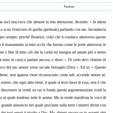
Parafrasi
 uscì una voce che attrasse la mia attenzione, dicendo: « In attesa
ca (con l'esercizio di quella spirituale) parlando con me. Incomincia
per sempre. perché Beatrice, colei che ti conduce attraverso questo
 il risanamento ai miei occhi che furono come le porte attraverso le
pio e fine di tutto ciò che la carità mi insegna ad amare più o meno
ise in cura) a parlare ancora, e disse: « Di certo devi chiarire (il
'arco del tuo amore verso un tale bersaglio (Dio) ». Ed io: « Questo
l bene, non appena viene riconosciuto come tale, accende amore sé,
sere, che ogni altro bene, il quale si trovi fuori di essa, non è che
i discernere la verità su cui si fonda questa argomentazione (cioè la
 al quale tendono tutte le anime. Me la rende manifesta la voce di
o grande annuncio nel quale proclami sulla terra i misteri divini con
 dei tuoi amori è rivolto a Dio. Ma, dimmi ancora se tu avverti altri