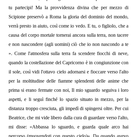
tu partecipi! Ma la provvidenza divina che per mezzo di
Scipione preservò a Roma la gloria del dominio del mondo,
verrà presto in aiuto, così come io vedo. E tu, o figliolo, che a
causa del corpo mortale tornerai ancora sulla terra, non tacere
e non nascondere (agli uomini) ciò che io non nascondo a te
». Come l'atmosfera sulla terra fa scendere fiocchi di neve,
quando la costellazione del Capricorno è in congiunzione con
il sole, così vidi l'ottavo cielo adornarsi e fioccare verso l'alto
per la moltitudine delle fiamme splendenti delle anime che
prima si erano fermate con noi, Il mio sguardo seguiva i loro
aspetti, e li seguì finché lo spazio situato in mezzo, per la
distanza troppo cresciuta, gli impedì di spingersi oltre. Per cui
Beatrice, che mi vide libero dalla cura di guardare verso l'alto,
mi disse: «Abbassa lo sguardo, e guarda quale arco hai
percorso (muovendoti con questo cielo)». Da quando avevo