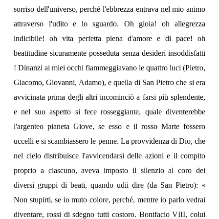
sorriso dell'universo, perché l'ebbrezza entrava nel mio animo
attraverso l'udito e lo sguardo. Oh gioia! oh allegrezza
indicibile! oh vita perfetta piena d'amore e di pace! oh
beatitudine sicuramente posseduta senza desideri insoddisfatti
! Dinanzi ai miei occhi fiammeggiavano le quattro luci (Pietro,
Giacomo, Giovanni, Adamo), e quella di San Pietro che si era
avvicinata prima degli altri incominciò a farsi più splendente,
e nel suo aspetto si fece rosseggiante, quale diventerebbe
l'argenteo pianeta Giove, se esso e il rosso Marte fossero
uccelli e si scambiassero le penne. La provvidenza di Dio, che
nel cielo distribuisce l'avvicendarsi delle azioni e il compito
proprio a ciascuno, aveva imposto il silenzio al coro dei
diversi gruppi di beati, quando udii dire (da San Pietro): «
Non stupirti, se io muto colore, perché, mentre io parlo vedrai
diventare, rossi di sdegno tutti costoro. Bonifacio VIII, colui