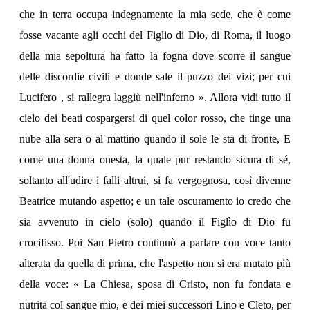
che in terra occupa indegnamente la mia sede, che è come
fosse vacante agli occhi del Figlio di Dio, di Roma, il luogo
della mia sepoltura ha fatto la fogna dove scorre il sangue
delle discordie civili e donde sale il puzzo dei vizi; per cui
Lucifero , si rallegra laggiù nell'inferno ». Allora vidi tutto il
cielo dei beati cospargersi di quel color rosso, che tinge una
nube alla sera o al mattino quando il sole le sta di fronte, E
come una donna onesta, la quale pur restando sicura di sé,
soltanto all'udire i falli altrui, si fa vergognosa, così divenne
Beatrice mutando aspetto; e un tale oscuramento io credo che
sia avvenuto in cielo (solo) quando il Figlìo di Dio fu
crocifisso. Poi San Pietro continuò a parlare con voce tanto
alterata da quella di prima, che l'aspetto non si era mutato più
della voce: « La Chiesa, sposa di Cristo, non fu fondata e
nutrita col sangue mio, e dei miei successori Lino e Cleto, per