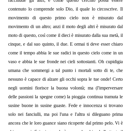
racchiude glí altri; e come questo cerchio possa essere
contenuto lo comprende solo Dio, il quale lo circoscrive. Il
movimento di questo primo cielo non è misurato dal
movimento di un altro; anzi il moto degli altri è misurato dal
moto di questo, così come il dieci è misurato dalla sua metà, il
cinque, e dal suo quinto, il due. E ormai ti deve esser chiaro
come il tempo abbia le sue radici in questo cielo come in un
vaso e abbia le sue fronde nei cieli sottostanti. Oh cupidigia
umana che sommergi a tal punto i mortali sotto di te, che
nessuno è capace di alzare gli occhi sopra le tue onde! Certo
negli uomini fiorisce la buona volontà; ma (l'imperversare
delle passioni la spegne come) la pioggia continua tramuta le
susine buone in susine guaste. Fede e innocenza si trovano
solo nei fanciulli, ma poi l'una e l'altra si dileguano prima
ancora che le loro guance siano ricoperte dal primo pelo. Vi è