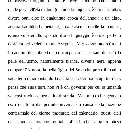
chi osserva i dìgiuni, quando è ancora bambino balbettante il
quale poi, nell'età matura (quando la lingua si è ormai sciolta),
divora ogni cibo in qualunque epoca dell'anno ; e un altro,
ancora bambino balbettante, ama e ascolta docile la mamma,
e, una volta adulto, quando il suo linguaggio è ormai perfetto
desidera poi vederla morta e sepolta. Allo stesso modo (in cui
il candore dell'infanzia si corrompe con il passare dell'età) la
pelle dell'uomo, naturalmente bianca, diventa nera, appena
compare l'Aurora, la bella figlia del Sole che porta il mattino
sulla terra e tramontando lascia la sera. Per non stupirti di ciò,
pensa che sulla terra non vi è chi governi; per cui la umanità
va così rovinosamente fuori strada. Ma prima che gennaio
esca del tutto dal periodo invernale a causa della frazione
centesimale del giorno trascurata dal calendario, questi cieli
del paradiso irradieranno tali influssi, che la tanto attesa