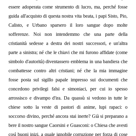
essere adoperata come strumento di lucro, ma, perché fosse
guida all'acquisto di questa nostra vita beata, i papi Sisto, Pio,
Calisto, e Urbano sparsero il loro sangue dopo molte
sofferenze. Noi non intendemmo che una parte della
cristianità sedesse a destra dei nostri successori, e un'altra
parte a sinistra; né che le chiavi che mi furono affidate (come
simbolo d'autorità) diventassero emblema in una bandiera che
combattesse contro altri cristiani; né che la mia immagine
fosse posta sul sigillo papale impresso sui documenti che
concedono privilegi falsi e simoniaci, per cui io spesso
arrossisco e divampo d'ira. Da quassù si vedono in tutte le
chiese sotto la veste di pastori di anime, lupi rapaci: o
soccorso divino, perché ancora stai inerte? Già si preparano a
bere il nostro sangue Caorsini e Guasconi: o Chiesa che avesti
così buoni inizi, a quale ignobile corruzione per forza di cose