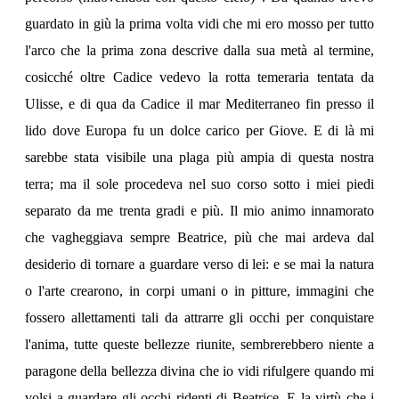
guardato in giù la prima volta vidi che mi ero mosso per tutto
l'arco che la prima zona descrive dalla sua metà al termine,
cosicché oltre Cadice vedevo la rotta temeraria tentata da
Ulisse, e di qua da Cadice il mar Mediterraneo fin presso il
lido dove Europa fu un dolce carico per Giove. E di là mi
sarebbe stata visibile una plaga più ampia di questa nostra
terra; ma il sole procedeva nel suo corso sotto i miei piedi
separato da me trenta gradi e più. Il mio animo innamorato
che vagheggiava sempre Beatrice, più che mai ardeva dal
desiderio di tornare a guardare verso di lei: e se mai la natura
o l'arte crearono, in corpi umani o in pitture, immagini che
fossero allettamenti tali da attrarre gli occhi per conquistare
l'anima, tutte queste bellezze riunite, sembrerebbero niente a
paragone della bellezza divina che io vidi rifulgere quando mi
volsi a guardare gli occhi ridenti di Beatrice. E la virtù che i