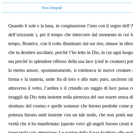
Testo Integrale
Quando il sole e la luna, in congiunzione l’uno con il segno dell’A
dell’orizzonte ), per il tempo che intercorre dal momento in cui l
tempo, Beatrice, con il volto illuminato dal sor riso, rimase in si
che tu desideri ascoltare, perché l’ho letto in Dio, in cui ogni luo
ma perché lo splendore riflesso della sua luce (cioè le creature) pot
lo eterno amore, spontaneamente, si estrinseca in nuove creature
forma e la materia, unite fra di loro e allo stato puro, uscirono
attraverso il vetro, l’ambra o il cristallo un raggio di luce passa c
irraggiò da Dio tutta insieme nella pienezza del suo essere senza di
struttura: del cosmo; e quelle sostanze che furono prodotte come pu
potenza furono uniti insieme con un tale nodo, che non potrà mai 
verità che ti ho manifestata: (questo vero: gli angeli furono creati in
(quei testi) con attenzione; Le pagine della Sacra Scrittura alle qua