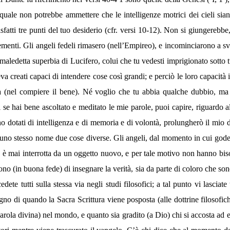
uale non potrebbe ammettere che le intelligenze motrici dei cieli sian
atti tre punti del tuo desiderio (cfr. versi 10-12). Non si giungerebbe
elementi. Gli angeli fedeli rimasero (nell’Empireo), e incominciarono a s
aledetta superbia di Lucifero, colui che tu vedesti imprigionato sotto tu
eva creati capaci di intendere cose così grandi; e perciò le loro capacità 
a (nel compiere il bene). Né voglio che tu abbia qualche dubbio, ma si
i se hai bene ascoltato e meditato le mie parole, puoi capire, riguardo 
no dotati di intelligenza e di memoria e di volontà, prolungherò il mio d
uno stesso nome due cose diverse. Gli angeli, dal momento in cui godett
on è mai interrotta da un oggetto nuovo, e per tale motivo non hanno b
dono (in buona fede) di insegnare la verità, sia da parte di coloro che son
ete tutti sulla stessa via negli studi filosofici; a tal punto vi lasciat
no di quando la Sacra Scrittura viene posposta (alle dottrine filosofic
a parola divina) nel mondo, e quanto sia gradito (a Dio) chi si accosta ad