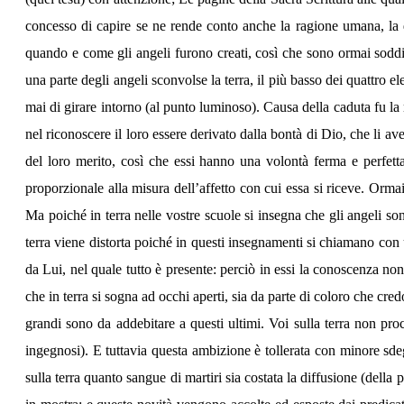
concesso di capire se ne rende conto anche la ragione umana, la q
quando e come gli angeli furono creati, così che sono ormai soddisf
una parte degli angeli sconvolse la terra, il più basso dei quattro 
mai di girare intorno (al punto luminoso). Causa della caduta fu la m
nel riconoscere il loro essere derivato dalla bontà di Dio, che li av
del loro merito, così che essi hanno una volontà ferma e perfett
proporzionale alla misura dell’affetto con cui essa si riceve. Orma
Ma poiché in terra nelle vostre scuole si insegna che gli angeli so
terra viene distorta poiché in questi insegnamenti si chiamano con 
da Lui, nel quale tutto è presente: perciò in essi la conoscenza n
che in terra si sogna ad occhi aperti, sia da parte di coloro che cre
grandi sono da addebitare a questi ultimi. Voi sulla terra non proced
ingegnosi). E tuttavia questa ambizione è tollerata con minore sdeg
sulla terra quanto sangue di martiri sia costata la diffusione (dell