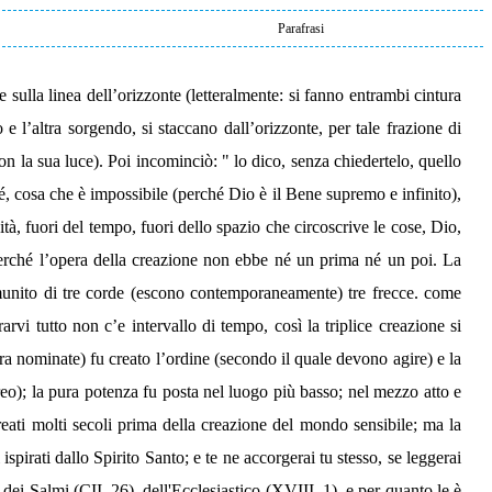
Parafrasi
sulla linea dell’orizzonte (letteralmente: si fanno entrambi cintura
 l’altra sorgendo, si staccano dall’orizzonte, per tale frazione di
n la sua luce). Poi incominciò: " lo dico, senza chiedertelo, quello
sé, cosa che è impossibile (perché Dio è il Bene supremo e infinito),
ità, fuori del tempo, fuori dello spazio che circoscrive le cose, Dio,
perché l’opera della creazione non ebbe né un prima né un poi. La
o munito di tre corde (escono contemporaneamente) tre frecce. come
rarvi tutto non c’e intervallo di tempo, così la triplice creazione si
pra nominate) fu creato l’ordine (secondo il quale devono agire) e la
reo); la pura potenza fu posta nel luogo più basso; nel mezzo atto e
eati molti secoli prima della creazione del mondo sensibile; ma la
 ispirati dallo Spirito Santo; e te ne accorgerai tu stesso, se leggerai
 dei Salmi (CII, 26), dell'Ecclesiastico (XVIII, 1). e per quanto le è