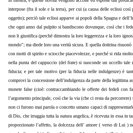
in mostra; e queste novità vengono accolte ed esposte dai predicat
interpose (fra il sole e la terra), per cui (a causa delle eclissi co
oggetto); perciò tale eclissi apparve ai popoli della Spagna e dell
che ogni anno dal pulpito si bandiscono dovunque, così che i fedeli
non li giustifica (perché dimostra la loro leggerezza e la loro igno
mondo"; ma diede loro una verità sicura. E quella dottrina risuonò s
con motti di spirito e sciocche piacevolezze, e purché si rida molto (
nella punta del cappuccio (del frate) si nasconde un uccello tale 
fiducia; e per tale motivo (per la fiducia nelle indulgenze) è t
comprovi la concessione dell’indulgenza da parte della legittima aut
monete false (cioè: contraccambiando le offerte dei fedeli con f
l’argomento principale, così che la via (che ci resta da percorrere
non ci furono mai parola o concetto umano capaci di rappresentarlo;
di Dio, che irraggia tutta la natura angelica, è ricevuta in essa in ta
proporzionato l’affetto, la dolcezza dell’ amore ( verso di Lui )