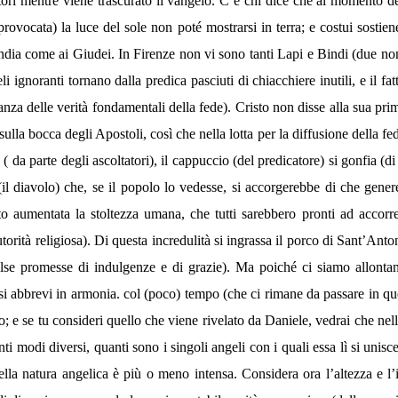
ori mentre viene trascurato il vangelo. C’è chi dice che al momento de
sì provocata) la luce del sole non poté mostrarsi in terra; e costui sosti
’India come ai Giudei. In Firenze non vi sono tanti Lapi e Bindi (due no
 ignoranti tornano dalla predica pasciuti di chiacchiere inutili, e il fa
ranza delle verità fondamentali della fede). Cristo non disse alla sua pri
ulla bocca degli Apostoli, così che nella lotta per la diffusione della fe
 da parte degli ascoltatori), il cappuccio (del predicatore) si gonfia (di 
(il diavolo) che, se il popolo lo vedesse, si accorgerebbe di che gener
anto aumentata la stoltezza umana, che tutti sarebbero pronti ad acco
orità religiosa). Di questa incredulità si ingrassa il porco di Sant’Ant
alse promesse di indulgenze e di grazie). Ma poiché ci siamo allontana
) si abbrevi in armonia. col (poco) tempo (che ci rimane da passare in 
 e se tu consideri quello che viene rivelato da Daniele, vedrai che nell
nti modi diversi, quanti sono i singoli angeli con i quali essa lì si unisc
 nella natura angelica è più o meno intensa. Considera ora l’altezza e 