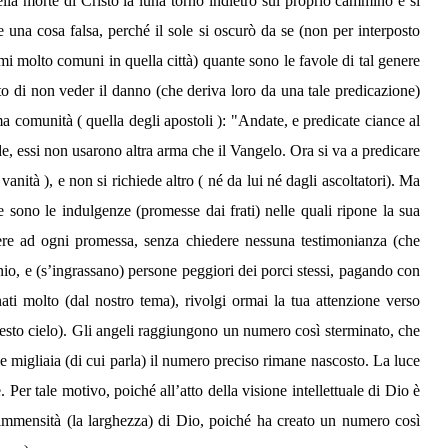
lla morte di Cristo la luna tornò indietro sul proprio cammino e si
ene una cosa falsa, perché il sole si oscurò da se (non per interposto
mi molto comuni in quella città) quante sono le favole di tal genere
tto di non veder il danno (che deriva loro da una tale predicazione)
ma comunità ( quella degli apostoli ): "Andate, e predicate ciance al
de, essi non usarono altra arma che il Vangelo. Ora si va a predicare
vanità ), e non si richiede altro ( né da lui né dagli ascoltatori). Ma
e sono le indulgenze (promesse dai frati) nelle quali ripone la sua
rrere ad ogni promessa, senza chiedere nessuna testimonianza (che
onio, e (s’ingrassano) persone peggiori dei porci stessi, pagando con
ti molto (dal nostro tema), rivolgi ormai la tua attenzione verso
questo cielo). Gli angeli raggiungono un numero così sterminato, che
e migliaia (di cui parla) il numero preciso rimane nascosto. La luce
e. Per tale motivo, poiché all’atto della visione intellettuale di Dio è
l’immensità (la larghezza) di Dio, poiché ha creato un numero così