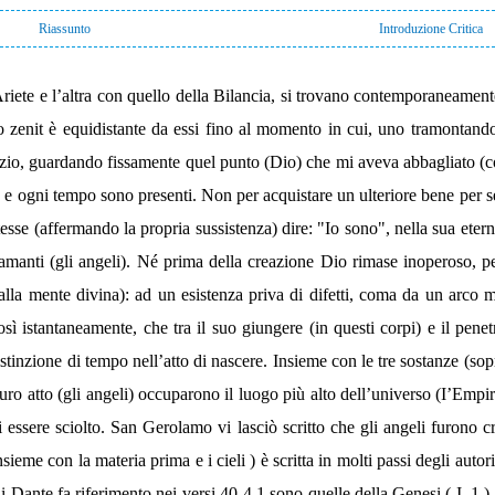
Riassunto
Introduzione Critica
riete e l’altra con quello della Bilancia, si trovano contemporaneamente 
o zenit è equidistante da essi fino al momento in cui, uno tramontando e
lenzio, guardando fissamente quel punto (Dio) che mi aveva abbagliato (co
go e ogni tempo sono presenti. Non per acquistare un ulteriore bene per 
esse (affermando la propria sussistenza) dire: "Io sono", nella sua etern
 amanti (gli angeli). Né prima della creazione Dio rimase inoperoso, 
 (dalla mente divina): ad un esistenza priva di difetti, coma da un arc
osì istantaneamente, che tra il suo giungere (in questi corpi) e il penet
stinzione di tempo nell’atto di nascere. Insieme con le tre sostanze (so
ro atto (gli angeli) occuparono il luogo più alto dell’universo (I’Empi
essere sciolto. San Gerolamo vi lasciò scritto che gli angeli furono cr
sieme con la materia prima e i cieli ) è scritta in molti passi degli autori
li Dante fa riferimento nei versi 40-4 1 sono quelle della Genesi ( I, 1 ),