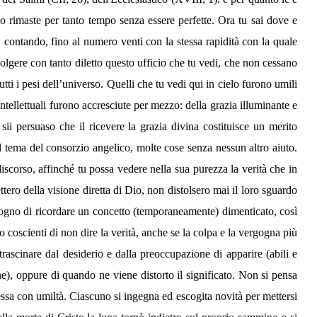
o rimaste per tanto tempo senza essere perfette. Ora tu sai dove e
, contando, fino al numero venti con la stessa rapidità con la quale
volgere con tanto diletto questo ufficio che tu vedi, che non cessano
tti i pesi dell’universo. Quelli che tu vedi qui in cielo furono umili
intellettuali furono accresciute per mezzo: della grazia illuminante e
i persuaso che il ricevere la grazia divina costituisce un merito
al tema del consorzio angelico, molte cose senza nessun altro aiuto.
iscorso, affinché tu possa vedere nella sua purezza la verità che in
ero della visione diretta di Dio, non distolsero mai il loro sguardo
isogno di ricordare un concetto (temporaneamente) dimenticato, così
o coscienti di non dire la verità, anche se la colpa e la vergogna più
e trascinare dal desiderio e dalla preoccupazione di apparire (abili e
he), oppure di quando ne viene distorto il significato. Non si pensa
 essa con umiltà. Ciascuno si ingegna ed escogita novità per mettersi