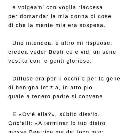
  e volgeami con voglia riaccesa

per domandar la mia donna di cose

di che la mente mia era sospesa.

  Uno intendea, e altro mi rispuose:

credea veder Beatrice e vidi un sene

vestito con le genti gloriose.

  Diffuso era per li occhi e per le gene

di benigna letizia, in atto pio

quale a tenero padre si convene.

  E «Ov'è ella?», sùbito diss'io.

Ond'elli: «A terminar lo tuo disiro

mosse Beatrice me del loco mio;
