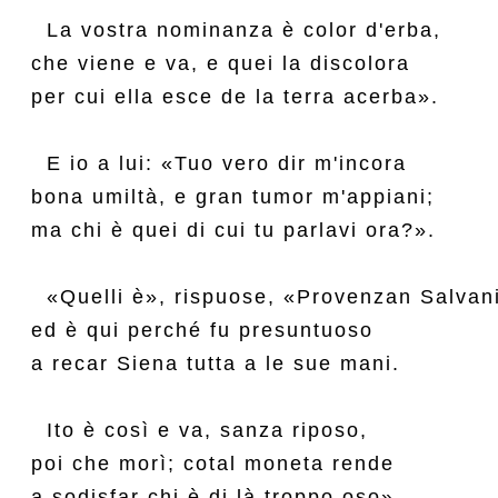
  La vostra nominanza è color d'erba,

che viene e va, e quei la discolora

per cui ella esce de la terra acerba».

  E io a lui: «Tuo vero dir m'incora

bona umiltà, e gran tumor m'appiani;

ma chi è quei di cui tu parlavi ora?».

  «Quelli è», rispuose, «Provenzan Salvani
ed è qui perché fu presuntuoso

a recar Siena tutta a le sue mani.

  Ito è così e va, sanza riposo,

poi che morì; cotal moneta rende

a sodisfar chi è di là troppo oso».
