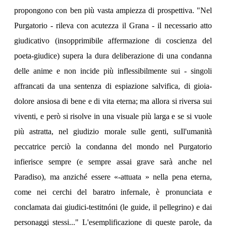
propongono con ben più vasta ampiezza di prospettiva. "Nel
Purgatorio - rileva con acutezza il Grana - il necessario atto
giudicativo (insopprimibile affermazione di coscienza del
poeta-giudice) supera la dura deliberazione di una condanna
delle anime e non incide più inflessibilmente sui - singoli
affrancati da una sentenza di espiazione salvifica, di gioia-
dolore ansiosa di bene e di vita eterna; ma allora si riversa sui
viventi, e però si risolve in una visuale più larga e se si vuole
più astratta, nel giudizio morale sulle genti, suIl'umanità
peccatrice perciò la condanna del mondo nel Purgatorio
infierisce sempre (e sempre assai grave sarà anche nel
Paradiso), ma anziché essere «-attuata » nella pena eterna,
come nei cerchi del baratro infernale, è pronunciata e
conclamata dai giudici-testitnóni (le guide, il pellegrino) e dai
personaggi stessi..." L'esemplificazione di queste parole, da