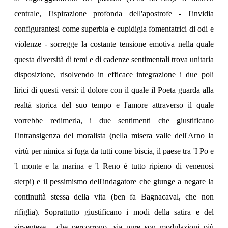
centrale, l'ispirazione profonda dell'apostrofe - l'invidia
configurantesi come superbia e cupidigia fomentatrici di odi e
violenze - sorregge la costante tensione emotiva nella quale
questa diversità di temi e di cadenze sentimentali trova unitaria
disposizione, risolvendo in efficace integrazione i due poli
lirici di questi versi: il dolore con il quale il Poeta guarda alla
realtà storica del suo tempo e l'amore attraverso il quale
vorrebbe redimerla, i due sentimenti che giustificano
l'intransigenza del moralista (nella misera valle dell'Arno la
virtù per nimica si fuga da tutti come biscia, il paese tra 'I Po e
'l monte e la marina e 'l Reno é tutto ripieno di venenosi
sterpi) e il pessimismo dell'indagatore che giunge a negare la
continuità stessa della vita (ben fa Bagnacaval, che non
rifiglia). Soprattutto giustificano i modi della satira e del
sirventese - che percorrono, sia pure son modulazioni più