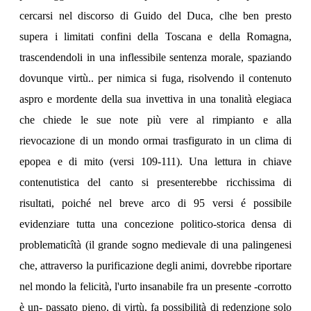
cercarsi nel discorso di Guido del Duca, clhe ben presto
supera i limitati confini della Toscana e della Romagna,
trascendendoli in una inflessibile sentenza morale, spaziando
dovunque virtù.. per nimica si fuga, risolvendo il contenuto
aspro e mordente della sua invettiva in una tonalità elegiaca
che chiede le sue note più vere al rimpianto e alla
rievocazione di un mondo ormai trasfigurato in un clima di
epopea e di mito (versi 109-111). Una lettura in chiave
contenutistica del canto si presenterebbe ricchissima di
risultati, poiché nel breve arco di 95 versi é possibile
evidenziare tutta una concezione politico-storica densa di
problematicîtà (il grande sogno medievale di una palingenesi
che, attraverso la purificazione degli animi, dovrebbe riportare
nel mondo la felicità, l'urto insanabile fra un presente -corrotto
è un- passato pieno, di virtù, fa possibilità di redenzione solo