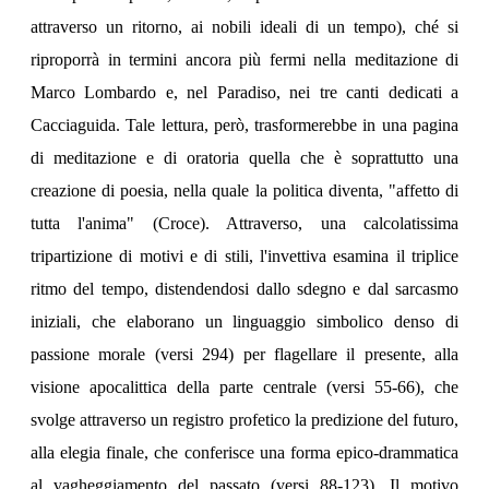
attraverso un ritorno, ai nobili ideali di un tempo), ché si
riproporrà in termini ancora più fermi nella meditazione di
Marco Lombardo e, nel Paradiso, nei tre canti dedicati a
Cacciaguida. Tale lettura, però, trasformerebbe in una pagina
di meditazione e di oratoria quella che è soprattutto una
creazione di poesia, nella quale la politica diventa, "affetto di
tutta l'anima" (Croce). Attraverso, una calcolatissima
tripartizione di motivi e di stili, l'invettiva esamina il triplice
ritmo del tempo, distendendosi dallo sdegno e dal sarcasmo
iniziali, che elaborano un linguaggio simbolico denso di
passione morale (versi 294) per flagellare il presente, alla
visione apocalittica della parte centrale (versi 55-66), che
svolge attraverso un registro profetico la predizione del futuro,
alla elegia finale, che conferisce una forma epico-drammatica
al vagheggiamento del passato (versi 88-123). Il motivo