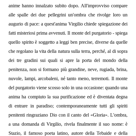
anime hanno innalzato subito dopo. All'improvviso compare
alle spalle dei due pellegrini un'ombra che rivolge loro un
augurio di pace: a quest'anima Virgilio chiede spiegazione dei
fatti misteriosi prima avvenuti. Il monte del purgatorio - spiega
quello spirito è soggetto a leggi ben precise, diverse da quelle
che regolano la vita della natura sulla terra, perché, al di sopra
dei tre gradini sui quali si apre la porta del mondo della
penitenza, non si formano più grandine, neve, rugiada, brina,
nuvole, lampi, arcobaleni, né tanto meno, terremoti. Il monte
del purgatorio viene scosso solo in una occasione: quando una
anima ha compiuto la sua purificazione ed è diventata degna
di entrare in paradiso; contemporaneamente tutti gli spiriti
penitenti ringraziano Dio con il canto del «Gloria». L'ombra,
a una domanda di Virgilio, rivela finalmente il suo nome: è
Stazio, il famoso poeta latino, autore della Tebaide e della