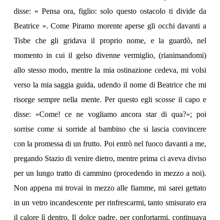
disse: « Pensa ora, figlio: solo questo ostacolo ti divide da
Beatrice ». Come Piramo morente aperse gli occhi davanti a
Tisbe che gli gridava il proprio nome, e la guardò, nel
momento in cui il gelso divenne vermiglio, (rianimandomi)
allo stesso modo, mentre la mia ostinazione cedeva, mi volsi
verso la mia saggia guida, udendo il nome di Beatrice che mi
risorge sempre nella mente. Per questo egli scosse il capo e
disse: «Come! ce ne vogliamo ancora star di qua?»; poi
sorrise come si sorride al bambino che si lascia convincere
con la promessa di un frutto. Poi entrò nel fuoco davanti a me,
pregando Stazio di venire dietro, mentre prima ci aveva diviso
per un lungo tratto di cammino (procedendo in mezzo a noi).
Non appena mi trovai in mezzo alle fiamme, mi sarei gettato
in un vetro incandescente per rinfrescarmi, tanto smisurato era
il calore lì dentro. Il dolce padre, per confortarmi, continuava