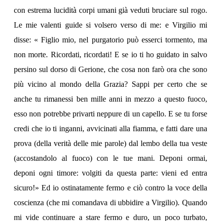
con estrema lucidità corpi umani già veduti bruciare sul rogo.
Le mie valenti guide si volsero verso di me: e Virgilio mi
disse: « Figlio mio, nel purgatorio può esserci tormento, ma
non morte. Ricordati, ricordati! E se io ti ho guidato in salvo
persino sul dorso di Gerione, che cosa non farò ora che sono
più vicino al mondo della Grazia? Sappi per certo che se
anche tu rimanessi ben mille anni in mezzo a questo fuoco,
esso non potrebbe privarti neppure di un capello. E se tu forse
credi che io ti inganni, avvicinati alla fiamma, e fatti dare una
prova (della verità delle mie parole) dal lembo della tua veste
(accostandolo al fuoco) con le tue mani. Deponi ormai,
deponi ogni timore: volgiti da questa parte: vieni ed entra
sicuro!» Ed io ostinatamente fermo e ciò contro la voce della
coscienza (che mi comandava di ubbidire a Virgilio). Quando
mi vide continuare a stare fermo e duro, un poco turbato,