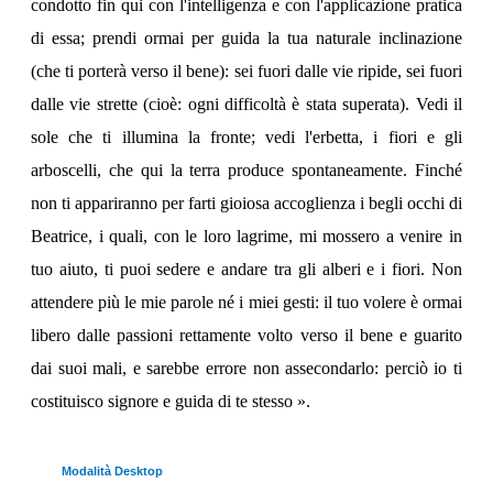
condotto fin qui con l'intelligenza e con l'applicazione pratica
di essa; prendi ormai per guida la tua naturale inclinazione
(che ti porterà verso il bene): sei fuori dalle vie ripide, sei fuori
dalle vie strette (cioè: ogni difficoltà è stata superata). Vedi il
sole che ti illumina la fronte; vedi l'erbetta, i fiori e gli
arboscelli, che qui la terra produce spontaneamente. Finché
non ti appariranno per farti gioiosa accoglienza i begli occhi di
Beatrice, i quali, con le loro lagrime, mi mossero a venire in
tuo aiuto, ti puoi sedere e andare tra gli alberi e i fiori. Non
attendere più le mie parole né i miei gesti: il tuo volere è ormai
libero dalle passioni rettamente volto verso il bene e guarito
dai suoi mali, e sarebbe errore non assecondarlo: perciò io ti
costituisco signore e guida di te stesso ».
Modalità Desktop