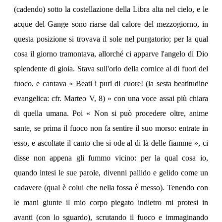
(cadendo) sotto la costellazione della Libra alta nel cielo, e le
acque del Gange sono riarse dal calore del mezzogiorno, in
questa posizione si trovava il sole nel purgatorio; per la qual
cosa il giorno tramontava, allorché ci apparve l'angelo di Dio
splendente di gioia. Stava sull'orlo della cornice al di fuori del
fuoco, e cantava « Beati i puri di cuore! (la sesta beatitudine
evangelica: cfr. Marteo V, 8) » con una voce assai più chiara
di quella umana. Poi « Non si può procedere oltre, anime
sante, se prima il fuoco non fa sentire il suo morso: entrate in
esso, e ascoltate il canto che si ode al di là delle fiamme », ci
disse non appena gli fummo vicino: per la qual cosa io,
quando intesi le sue parole, divenni pallido e gelido come un
cadavere (qual è colui che nella fossa è messo). Tenendo con
le mani giunte il mio corpo piegato indietro mi protesi in
avanti (con lo sguardo), scrutando il fuoco e immaginando