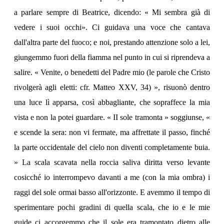
a parlare sempre di Beatrice, dicendo: « Mi sembra già di
vedere i suoi occhi». Ci guidava una voce che cantava
dall'altra parte del fuoco; e noi, prestando attenzione solo a lei,
giungemmo fuori della fiamma nel punto in cui si riprendeva a
salire. « Venite, o benedetti del Padre mio (le parole che Cristo
rivolgerà agli eletti: cfr. Matteo XXV, 34) », risuonò dentro
una luce lì apparsa, così abbagliante, che sopraffece la mia
vista e non la potei guardare. « II sole tramonta » soggiunse, «
e scende la sera: non vi fermate, ma affrettate il passo, finché
la parte occidentale del cielo non diventi completamente buia.
» La scala scavata nella roccia saliva diritta verso levante
cosicché io interrompevo davanti a me (con la mia ombra) i
raggi del sole ormai basso all'orizzonte. E avemmo il tempo di
sperimentare pochi gradini di quella scala, che io e le mie
guide ci accorgemmo che il sole era tramontato dietro alle