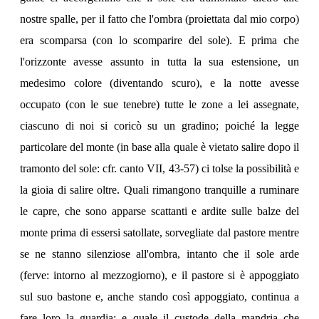
nostre spalle, per il fatto che l'ombra (proiettata dal mio corpo)
era scomparsa (con lo scomparire del sole). E prima che
l'orizzonte avesse assunto in tutta la sua estensione, un
medesimo colore (diventando scuro), e la notte avesse
occupato (con le sue tenebre) tutte le zone a lei assegnate,
ciascuno di noi si coricò su un gradino; poiché la legge
particolare del monte (in base alla quale è vietato salire dopo il
tramonto del sole: cfr. canto VII, 43-57) ci tolse la possibilità e
la gioia di salire oltre. Quali rimangono tranquille a ruminare
le capre, che sono apparse scattanti e ardite sulle balze del
monte prima di essersi satollate, sorvegliate dal pastore mentre
se ne stanno silenziose all'ombra, intanto che il sole arde
(ferve: intorno al mezzogiorno), e il pastore si è appoggiato
sul suo bastone e, anche stando così appoggiato, continua a
fare loro la guardia; e quale il custode della mandria che