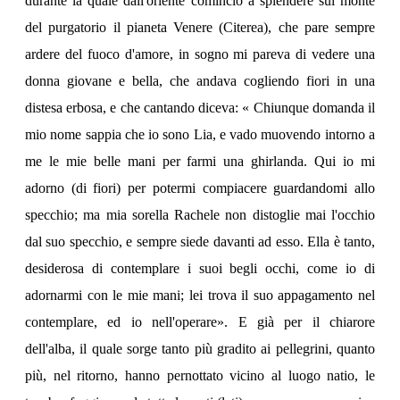
durante la quale dall'oriente cominciò a splendere sul monte
del purgatorio il pianeta Venere (Citerea), che pare sempre
ardere del fuoco d'amore, in sogno mi pareva di vedere una
donna giovane e bella, che andava cogliendo fiori in una
distesa erbosa, e che cantando diceva: « Chiunque domanda il
mio nome sappia che io sono Lia, e vado muovendo intorno a
me le mie belle mani per farmi una ghirlanda. Qui io mi
adorno (di fiori) per potermi compiacere guardandomi allo
specchio; ma mia sorella Rachele non distoglie mai l'occhio
dal suo specchio, e sempre siede davanti ad esso. Ella è tanto,
desiderosa di contemplare i suoi begli occhi, come io di
adornarmi con le mie mani; lei trova il suo appagamento nel
contemplare, ed io nell'operare». E già per il chiarore
dell'alba, il quale sorge tanto più gradito ai pellegrini, quanto
più, nel ritorno, hanno pernottato vicino al luogo natio, le