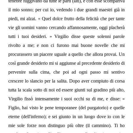
tenebre fuggivano da tutte le parti (lati), e con esse scompariva
il mio sonno; per cui io, vedendo i due grandi maestri già in
piedi, mi alzai. « Quel dolce frutto della felicità che per tante
vie gli uomini vanno cercando affannosamente, oggi placherà
tutti i tuoi desideri. » Virgilio disse queste solenni parole
rivolto a me; e non ci furono mai buone novelle che mi
procurassero un piacere uguale a quello che allora provai. Un
così grande desiderio mi si aggiunse al precedente desiderio di
pervenire sulla cima, che poi ad ogni passo mi sentivo
crescere lo slancio per la salita. Dopo aver compiuto di corsa
tutta la scala sotto di noi ed essere giunti sul gradino più alto,
Virgilio fissò intensamente i suoi occhi su di me, e disse: «
Figlio, hai visto le pene temporanee (del purgatorio) e quelle
eterne (dell'inferno); e sei giunto in un luogo dove io con le
mie sole forze non distinguo più oltre (il cammino). Ti ho