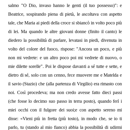
salmo "O Dio, invaso hanno le genti (il tuo possesso)": e
Beatrice, sospirando piena di pietà, le ascoltava con aspetto
tale, che Maria ai piedi della croce si sbiancò in volto poco più
di lei. Ma quando le altre giovani donne (finito il canto) le
diedero la possibilità di parlare, levatasi in piedi, divenuta in
volto del colore del fuoco, rispose: "Ancora un poco, e più
non mi vedrete: e un altro poco poi mi vedrete di nuovo, o
mie dilette sorelle". Poi le dispose davanti a sé tutte e sette, e
dietro di sé, solo con un cenno, fece muovere me e Matelda e
il savio (Stazio) che (alla partenza di Virgilio) era rimasto con
noi. Così procedeva; ma non credo avesse fatto dieci passi
(che fosse lo decimo suo passo in terra posto), quando ferì i
miei occhi con il fulgore dei suoi;e con aspetto sereno mi
disse: «Vieni più in fretta (più tosto), in modo che, se io ti
parlo, tu (stando al mio fianco) abbia la possibilità di udirmi