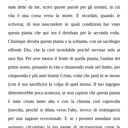
state dette da me, scrivi queste parole per gli uomini, la cui
vita è una corsa verso la morte. E ricordati, quando le
scriverai, di non nascondere in quali condizioni hai visto
questa pianta che qui ora è derubata per la seconda volta.
Chiunque deruba questa pianta o la schianta, con un sacrilegio
offende Dio, che la creò inviolabile perché servisse solo ai
suoi fini. Per aver morso il frutto di quella pianta, l'anima del
primo uomo, penando in vita e rimanendo esule nel limbo, per
cinquemila e più anni bramò Cristo, colui che punì in se stesso
(con il suo sacrificio) la colpa di quel morso. II tuo ingegno
dimostrerebbe poca acutezza, se non capisse che questa pianta
è stata creata tanto alta e con la chioma così capovolta
(travolta, perché si dilata verso l'alto, invece di restringersi)
per una ragione eccezionale. E se i pensieri mondani non
avessero circondato la tua mente di incrostazioni come fa