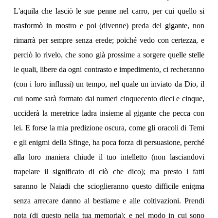
L'aquila che lasciò le sue penne nel carro, per cui quello si
trasformò in mostro e poi (divenne) preda del gigante, non
rimarrà per sempre senza erede; poiché vedo con certezza, e
perciò lo rivelo, che sono già prossime a sorgere quelle stelle
le quali, libere da ogni contrasto e impedimento, ci recheranno
(con i loro influssi) un tempo, nel quale un inviato da Dio, il
cui nome sarà formato dai numeri cinquecento dieci e cinque,
ucciderà la meretrice ladra insieme al gigante che pecca con
lei. E forse la mia predizione oscura, come gli oracoli di Temi
e gli enigmi della Sfinge, ha poca forza di persuasione, perché
alla loro maniera chiude il tuo intelletto (non lasciandovi
trapelare il significato di ciò che dico); ma presto i fatti
saranno le Naiadi che scioglieranno questo difficile enigma
senza arrecare danno al bestiame e alle coltivazioni. Prendi
nota (di questo nella tua memoria); e nel modo in cui sono