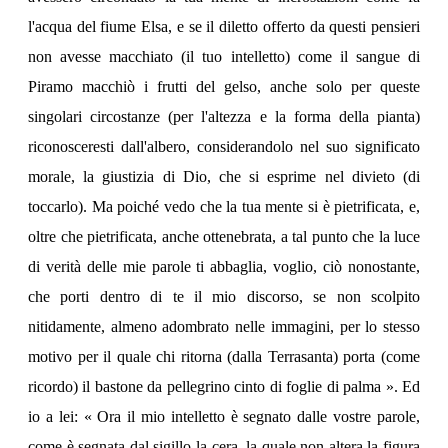
l'acqua del fiume Elsa, e se il diletto offerto da questi pensieri
non avesse macchiato (il tuo intelletto) come il sangue di
Piramo macchiò i frutti del gelso, anche solo per queste
singolari circostanze (per l'altezza e la forma della pianta)
riconosceresti dall'albero, considerandolo nel suo significato
morale, la giustizia di Dio, che si esprime nel divieto (di
toccarlo). Ma poiché vedo che la tua mente si è pietrificata, e,
oltre che pietrificata, anche ottenebrata, a tal punto che la luce
di verità delle mie parole ti abbaglia, voglio, ciò nonostante,
che porti dentro di te il mio discorso, se non scolpito
nitidamente, almeno adombrato nelle immagini, per lo stesso
motivo per il quale chi ritorna (dalla Terrasanta) porta (come
ricordo) il bastone da pellegrino cinto di foglie di palma ». Ed
io a lei: « Ora il mio intelletto è segnato dalle vostre parole,
come è segnata dal sigillo la cera, la quale non altera la figura