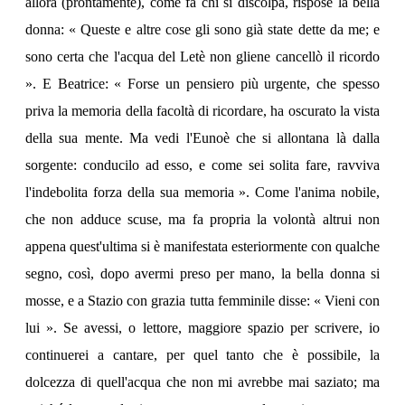
allora (prontamente), come fa chi si discolpa, rispose la bella
donna: « Queste e altre cose gli sono già state dette da me; e
sono certa che l'acqua del Letè non gliene cancellò il ricordo
». E Beatrice: « Forse un pensiero più urgente, che spesso
priva la memoria della facoltà di ricordare, ha oscurato la vista
della sua mente. Ma vedi l'Eunoè che si allontana là dalla
sorgente: conducilo ad esso, e come sei solita fare, ravviva
l'indebolita forza della sua memoria ». Come l'anima nobile,
che non adduce scuse, ma fa propria la volontà altrui non
appena quest'ultima si è manifestata esteriormente con qualche
segno, così, dopo avermi preso per mano, la bella donna si
mosse, e a Stazio con grazia tutta femminile disse: « Vieni con
lui ». Se avessi, o lettore, maggiore spazio per scrivere, io
continuerei a cantare, per quel tanto che è possibile, la
dolcezza di quell'acqua che non mi avrebbe mai saziato; ma