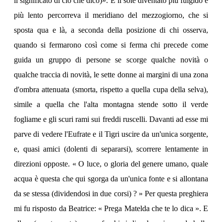
il significato di ciò che dico)». E il sole diventato più fulgido e
più lento percorreva il meridiano del mezzogiorno, che si
sposta qua e là, a seconda della posizione di chi osserva,
quando si fermarono così come si ferma chi precede come
guida un gruppo di persone se scorge qualche novità o
qualche traccia di novità, le sette donne ai margini di una zona
d'ombra attenuata (smorta, rispetto a quella cupa della selva),
simile a quella che l'alta montagna stende sotto il verde
fogliame e gli scuri rami sui freddi ruscelli. Davanti ad esse mi
parve di vedere l'Eufrate e il Tigri uscire da un'unica sorgente,
e, quasi amici (dolenti di separarsi), scorrere lentamente in
direzioni opposte. « O luce, o gloria del genere umano, quale
acqua è questa che qui sgorga da un'unica fonte e si allontana
da se stessa (dividendosi in due corsi) ? » Per questa preghiera
mi fu risposto da Beatrice: « Prega Matelda che te lo dica ». E