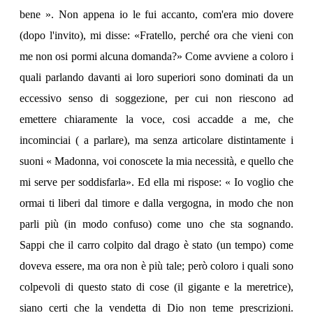
bene ». Non appena io le fui accanto, com'era mio dovere
(dopo l'invito), mi disse: «Fratello, perché ora che vieni con
me non osi pormi alcuna domanda?» Come avviene a coloro i
quali parlando davanti ai loro superiori sono dominati da un
eccessivo senso di soggezione, per cui non riescono ad
emettere chiaramente la voce, cosi accadde a me, che
incominciai ( a parlare), ma senza articolare distintamente i
suoni « Madonna, voi conoscete la mia necessità, e quello che
mi serve per soddisfarla». Ed ella mi rispose: « Io voglio che
ormai ti liberi dal timore e dalla vergogna, in modo che non
parli più (in modo confuso) come uno che sta sognando.
Sappi che il carro colpito dal drago è stato (un tempo) come
doveva essere, ma ora non è più tale; però coloro i quali sono
colpevoli di questo stato di cose (il gigante e la meretrice),
siano certi che la vendetta di Dio non teme prescrizioni.