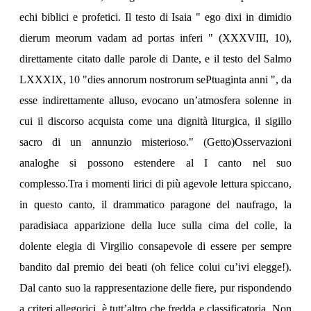
echi biblici e profetici. Il testo di Isaia " ego dixi in dimidio
dierum meorum vadam ad portas inferi " (XXXVIII, 10),
direttamente citato dalle parole di Dante, e il testo del Salmo
LXXXIX, 10 "dies annorum nostrorum sePtuaginta anni ", da
esse indirettamente alluso, evocano un’atmosfera solenne in
cui il discorso acquista come una dignità liturgica, il sigillo
sacro di un annunzio misterioso." (Getto)Osservazioni
analoghe si possono estendere al I canto nel suo
complesso.Tra i momenti lirici di più agevole lettura spiccano,
in questo canto, il drammatico paragone del naufrago, la
paradisiaca apparizione della luce sulla cima del colle, la
dolente elegia di Virgilio consapevole di essere per sempre
bandito dal premio dei beati (oh felice colui cu’ivi elegge!).
Dal canto suo la rappresentazione delle fiere, pur rispondendo
a criteri allegorici, è tutt’altro che fredda e classificatoria. Non