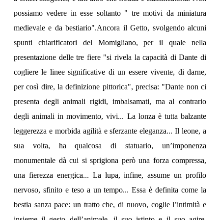
possiamo vedere in esse soltanto " tre motivi da miniatura
medievale e da bestiario".Ancora il Getto, svolgendo alcuni
spunti chiarificatori del Momigliano, per il quale nella
presentazione delle tre fiere "si rivela la capacità di Dante di
cogliere le linee significative di un essere vivente, di darne,
per così dire, la definizione pittorica", precisa: "Dante non ci
presenta degli animali rigidi, imbalsamati, ma al contrario
degli animali in movimento, vivi... La lonza è tutta balzante
leggerezza e morbida agilità e sferzante eleganza... Il leone, a
sua volta, ha qualcosa di statuario, un’imponenza
monumentale dà cui si sprigiona però una forza compressa,
una fierezza energica... La lupa, infine, assume un profilo
nervoso, sfinito e teso a un tempo... Essa è definita come la
bestia sanza pace: un tratto che, di nuovo, coglie l’intimità e
insieme il gesto dell’animale, il suo istinto e il suo agire,