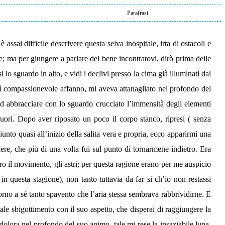
Parafrasi
assai difficile descrivere questa selva inospitale, irta di ostacoli e
e; ma per giungere a parlare del bene incontratovi, dirò prima delle
 lo sguardo in alto, e vidi i declivi presso la cima già illuminati dai
osì compassionevole affanno, mi aveva attanagliato nel profondo del
ad abbracciare con lo sguardo crucciato l’immensità degli elementi
 fuori. Dopo aver riposato un poco il corpo stanco, ripresi ( senza
unto quasi all’inizio della salita vera e propria, ecco apparirmi una
ere, che più di una volta fui sul punto di tornarmene indietro. Era
loro il movimento, gli astri; per questa ragione erano per me auspicio
 in questa stagione), non tanto tuttavia da far si ch’io non restassi
rno a sé tanto spavento che l’aria stessa sembrava rabbrividirne. E
tale sbigottimento con il suo aspetto, che disperai di raggiungere la
dolora nel profondo del suo animo, tale mi rese la insaziabile lupa,