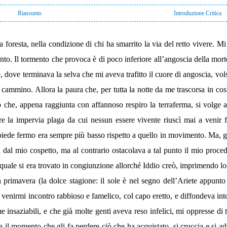
Riassunto
Introduzione Critica
foresta, nella condizione di chi ha smarrito la via del retto vivere. Mi è 
ento. Il tormento che provoca è di poco inferiore all’angoscia della mort
 dove terminava la selva che mi aveva trafitto il cuore di angoscia, volsi
uo cammino. Allora la paura che, per tutta la notte da me trascorsa in c
go che, appena raggiunta con affannoso respiro la terraferma, si volge 
rare la impervia plaga da cui nessun essere vivente riuscì mai a venir
 piede fermo era sempre più basso rispetto a quello in movimento. Ma, gi
a dal mio cospetto, ma al contrario ostacolava a tal punto il mio proced
 la quale si era trovato in congiunzione allorché Iddio creò, imprimendo 
la primavera (la dolce stagione: il sole è nel segno dell’Ariete appunto
venirmi incontro rabbioso e famelico, col capo eretto, e diffondeva into
 insaziabili, e che già molte genti aveva reso infelici, mi oppresse di 
il momento che gli fa perdere ciò che ha acquistato, si cruccia e si ad