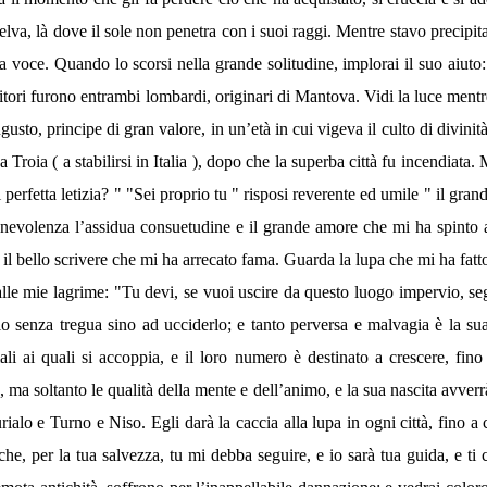
va, là dove il sole non penetra con i suoi raggi. Mentre stavo precipit
a voce. Quando lo scorsi nella grande solitudine, implorai il suo aiut
itori furono entrambi lombardi, originari di Mantova. Vidi la luce mentr
to, principe di gran valore, in un’età in cui vigeva il culto di divinità
 Troia ( a stabilirsi in Italia ), dopo che la superba città fu incendiata
perfetta letizia? " "Sei proprio tu " risposi reverente ed umile " il gra
benevolenza l’assidua consuetudine e il grande amore che mi ha spinto a
 il bello scrivere che mi ha arrecato fama. Guarda la lupa che mi ha fatto
alle mie lagrime: "Tu devi, se vuoi uscire da questo luogo impervio, segu
o senza tregua sino ad ucciderlo; e tanto perversa e malvagia è la su
ali ai quali si accoppia, e il loro numero è destinato a crescere, fino 
ma soltanto le qualità della mente e dell’animo, e la sua nascita avverrà 
alo e Turno e Niso. Egli darà la caccia alla lupa in ogni città, fino a c
he, per la tua salvezza, tu mi debba seguire, e io sarà tua guida, e ti