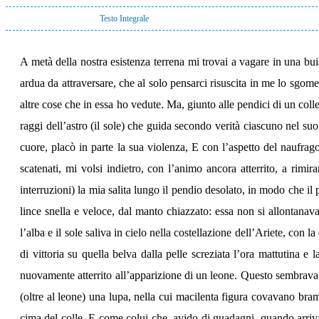
Testo Integrale
A metà della nostra esistenza terrena mi trovai a vagare in una buia 
ardua da attraversare, che al solo pensarci risuscita in me lo sgom
altre cose che in essa ho vedute. Ma, giunto alle pendici di un colle,
raggi dell’astro (il sole) che guida secondo verità ciascuno nel s
cuore, placò in parte la sua violenza, E con l’aspetto del naufra
scatenati, mi volsi indietro, con l’animo ancora atterrito, a rimi
interruzioni) la mia salita lungo il pendio desolato, in modo che il
lince snella e veloce, dal manto chiazzato: essa non si allontanav
l’alba e il sole saliva in cielo nella costellazione dell’Ariete, con
di vittoria su quella belva dalla pelle screziata l’ora mattutina e 
nuovamente atterrito all’apparizione di un leone. Questo sembrava 
(oltre al leone) una lupa, nella cui macilenta figura covavano brame
cima del colle. E come colui che, avido di guadagni, quando arriva 