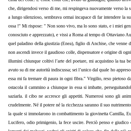
che, dirigendosi verso di me, mi respingeva nuovamente verso la sel
a lungo silenzioso, sembrava ormai incapace di far intendere la su
ossa !" Mi rispose: " Non sono vivo, ma lo sono stato, e i miei gen
conosciuto e apprezzato), e vissi a Roma al tempo di Ottaviano Augus
quel paladino della giustizia (Enea), figlio di Anchise, che venne da
non ascendi invece il gaudioso colle, dispensatore e origine di ogni 
illumini chiunque coltivi l’arte del poetare, mi acquistino la tua 
avuto su di me autorità indiscussa; sei l’unico dal quale ho appreso
essa mi fa tremare di paura in ogni fibra." Virgilio, reso pietoso d
ostacola il cammino a chiunque in essa si imbatte, perseguitandol
saziarla. il cibo ne accresce gli appetiti. Numerosi sono gli anim
crudelmente. Né il potere né la ricchezza saranno il suo nutrimento, 
la quale si immolarono in combattimento la giovinetta Camilla, Euri
Lucifero, odio primigenio, la fece uscire. Perciò penso e giudico c