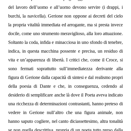
del lavoro dell’uomo e all’uorno devono servire (i drappi, i
burchi, la navicella). Gerione non oppone ai decreti del cielo
la propria vitalità immediata ed arrogante, ma si presta invece
docile, come uno strumento meraviglioso, alla loro attuazione.
Soltanto la coda, infida e minacciosa in uno sfondo di tenebre,
indica, in questa macchina possente e precisa, un residuo di
vita e un’apparenza di libertà. I critici che, come il Croce, si
sono fermati soprattutto sull’immediatezza derivante alla
figura di Gerione dalla capacità di sintesi e dal realismo propri
della poesia di Dante e che, in conseguenza, cedendo al
desiderio di semplificare anche là dove il Poeta aveva indicato
una ricchezza di determinazioni contrastanti, hanno preteso di
vedere in Gerione null’altro che una figura animale, non
hanno saputo cogliere, nel canto diciassettesimo, altra tonalità
se non quella descrittiva, propria di un poeta tutto preso dalla