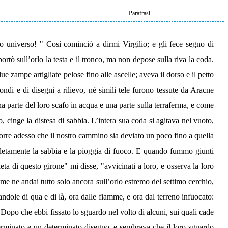
Parafrasi
o universo! " Così cominciò a dirmi Virgilio; e gli fece segno di
rtò sull’orlo la testa e il tronco, ma non depose sulla riva la coda.
ue zampe artigliate pelose fino alle ascelle; aveva il dorso e il petto
ndi e di disegni a rilievo, né simili tele furono tessute da Aracne
na parte del loro scafo in acqua e una parte sulla terraferma, e come
o, cinge la distesa di sabbia. L’intera sua coda si agitava nel vuoto,
corre adesso che il nostro cammino sia deviato un poco fino a quella
mpletamente la sabbia e la pioggia di fuoco. E quando fummo giunti
ta di questo girone" mi disse, "avvicinati a loro, e osserva la loro
ì me ne andai tutto solo ancora sull’orlo estremo del settimo cerchio,
ndole di qua e di là, ora dalle fiamme, e ora dal terreno infuocato:
Dopo che ebbi fissato lo sguardo nel volto di alcuni, sui quali cade
erminato e un determinato disegno, e sembrava che il loro sguardo