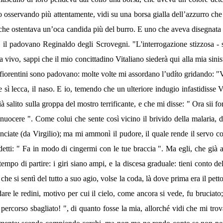
osservando più attentamente, vidi su una borsa gialla dell’azzurro che
che ostentava un’oca candida più del burro. E uno che aveva disegnata 
, il padovano Reginaldo degli Scrovegni. "L'interrogazione stizzosa - sc
a vivo, sappi che il mio concittadino Vitaliano siederà qui alla mia sin
iorentini sono padovano: molte volte mi assordano l’udíto gridando: "Ven
 sì lecca, il naso. E io, temendo che un ulteriore indugio infastidisse
à salito sulla groppa del mostro terrificante, e che mi disse: " Ora sii fo
ocere ". Come colui che sente così vicino il brivido della malaria, da
iate (da Virgilio); ma mi ammonì il pudore, il quale rende il servo co
etti: " Fa in modo di cingermi con le tue braccia ". Ma egli, che già al
tempo di partire: i giri siano ampi, e la discesa graduale: tieni conto de
che si sentì del tutto a suo agio, volse la coda, là dove prima era il pett
 le redini, motivo per cui il cielo, come ancora si vede, fu bruciato; 
n percorso sbagliato! ", di quanto fosse la mia, allorché vidi che mi trov