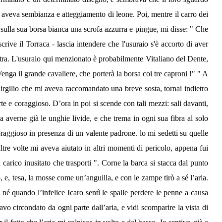
 aveva sembianza e atteggiamento di leone. Poi, mentre il carro dei
sulla sua borsa bianca una scrofa azzurra e pingue, mi disse: " Che
rive il Torraca - lascia intendere che l'usuraio s'è accorto di aver
istra. L'usuraio qui menzionato è probabilmente Vitaliano del Dente,
ga il grande cavaliere, che porterà la borsa coi tre caproni !" " A
 Virgilio che mi aveva raccomandato una breve sosta, tornai indietro
rte e coraggioso. D’ora in poi si scende con tali mezzi: sali davanti,
 averne già le unghie livide, e che trema in ogni sua fibra al solo
raggioso in presenza di un valente padrone. lo mi sedetti su quelle
tre volte mi aveva aiutato in altri momenti di pericolo, appena fui
l carico inusitato che trasporti ". Corne la barca si stacca dal punto
o, e, tesa, la mosse come un’anguilla, e con le zampe tirò a sé l’aria.
né quando l’infelice Icaro sentì le spalle perdere le penne a causa
avo circondato da ogni parte dall’aria, e vidi scomparire la vista di