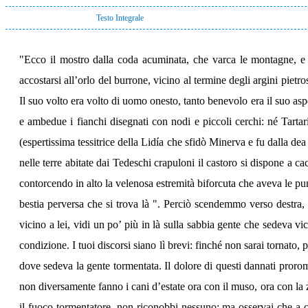
Testo Integrale
"Ecco il mostro dalla coda acuminata, che varca le montagne, e i
accostarsi all’orlo del burrone, vicino al termine degli argini piet
Il suo volto era volto di uomo onesto, tanto benevolo era il suo aspet
e ambedue i fianchi disegnati con nodi e piccoli cerchi: né Tartar
(espertissima tessitrice della Lidía che sfidò Minerva e fu dalla de
nelle terre abitate dai Tedeschi crapuloni il castoro si dispone a ca
contorcendo in alto la velenosa estremità biforcuta che aveva le pu
bestia perversa che si trova là ". Perciò scendemmo verso destra,
vicino a lei, vidi un po’ più in là sulla sabbia gente che sedeva v
condizione. I tuoi discorsi siano lì brevi: finché non sarai tornato,
dove sedeva la gente tormentata. Il dolore di questi dannati prorom
non diversamente fanno i cani d’estate ora con il muso, ora con la 
il fuoco tormentatore, non riconobbi nessuno; ma osservai che a 