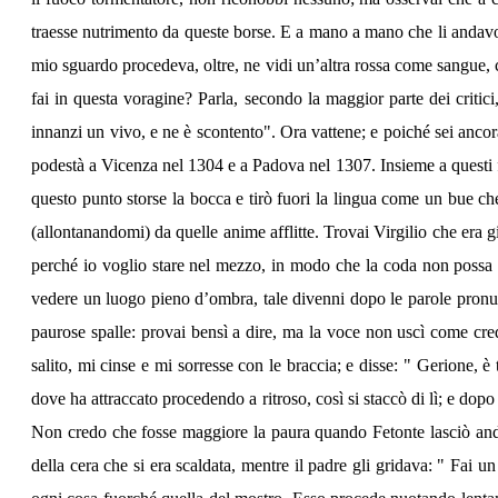
traesse nutrimento da queste borse. E a mano a mano che li andavo 
mio sguardo procedeva, oltre, ne vidi un’altra rossa come sangue, 
fai in questa voragine? Parla, secondo la maggior parte dei critici
innanzi un vivo, e ne è scontento". Ora vattene; e poiché sei ancor
podestà a Vicenza nel 1304 e a Padova nel 1307. Insieme a questi f
questo punto storse la bocca e tirò fuori la lingua come un bue che
(allontanandomi) da quelle anime afflitte. Trovai Virgilio che era gi
perché io voglio stare nel mezzo, in modo che la coda non possa nu
vedere un luogo pieno d’ombra, tale divenni dopo le parole pronunc
paurose spalle: provai bensì a dire, ma la voce non uscì come cred
salito, mi cinse e mi sorresse con le braccia; e disse: " Gerione, è 
dove ha attraccato procedendo a ritroso, così si staccò di lì; e dopo 
Non credo che fosse maggiore la paura quando Fetonte lasciò andare
della cera che si era scaldata, mentre il padre gli gridava: " Fai u