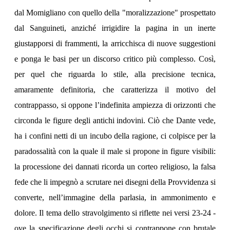
dal Momigliano con quello della "moralizzazione" prospettato
dal Sanguineti, anziché irrigidire la pagina in un inerte
giustapporsi di frammenti, la arricchisca di nuove suggestioni
e ponga le basi per un discorso critico più complesso. Così,
per quel che riguarda lo stile, alla precisione tecnica,
amaramente definitoria, che caratterizza il motivo del
contrappasso, si oppone l’indefinita ampiezza di orizzonti che
circonda le figure degli antichi indovini. Ciò che Dante vede,
ha i confini netti di un incubo della ragione, ci colpisce per la
paradossalità con la quale il male si propone in figure visibili:
la processione dei dannati ricorda un corteo religioso, la falsa
fede che li impegnò a scrutare nei disegni della Provvidenza si
converte, nell’immagine della parlasia, in ammonimento e
dolore. Il tema dello stravolgimento si riflette nei versi 23-24 -
ove la specificazione degli occhi si contrappone con brutale