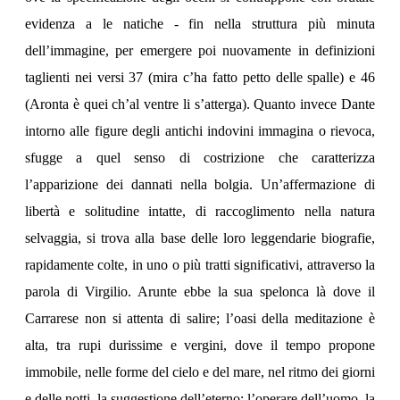
evidenza a le natiche - fin nella struttura più minuta
dell’immagine, per emergere poi nuovamente in definizioni
taglienti nei versi 37 (mira c’ha fatto petto delle spalle) e 46
(Aronta è quei ch’al ventre li s’atterga). Quanto invece Dante
intorno alle figure degli antichi indovini immagina o rievoca,
sfugge a quel senso di costrizione che caratterizza
l’apparizione dei dannati nella bolgia. Un’affermazione di
libertà e solitudine intatte, di raccoglimento nella natura
selvaggia, si trova alla base delle loro leggendarie biografie,
rapidamente colte, in uno o più tratti significativi, attraverso la
parola di Virgilio. Arunte ebbe la sua spelonca là dove il
Carrarese non si attenta di salire; l’oasi della meditazione è
alta, tra rupi durissime e vergini, dove il tempo propone
immobile, nelle forme del cielo e del mare, nel ritmo dei giorni
e delle notti, la suggestione dell’eterno; l’operare dell’uomo, la