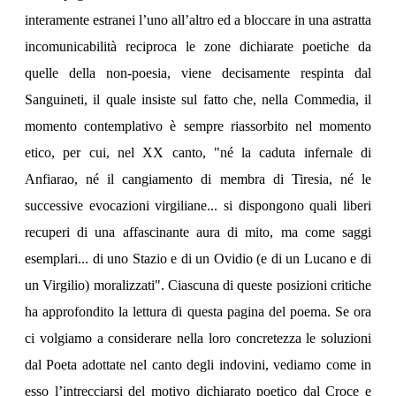
interamente estranei l’uno all’altro ed a bloccare in una astratta
incomunicabilità reciproca le zone dichiarate poetiche da
quelle della non-poesia, viene decisamente respinta dal
Sanguineti, il quale insiste sul fatto che, nella Commedia, il
momento contemplativo è sempre riassorbito nel momento
etico, per cui, nel XX canto, "né la caduta infernale di
Anfiarao, né il cangiamento di membra di Tiresia, né le
successive evocazioni virgiliane... si dispongono quali liberi
recuperi di una affascinante aura di mito, ma come saggi
esemplari... di uno Stazio e di un Ovidio (e di un Lucano e di
un Virgilio) moralizzati". Ciascuna di queste posizioni critiche
ha approfondito la lettura di questa pagina del poema. Se ora
ci volgiamo a considerare nella loro concretezza le soluzioni
dal Poeta adottate nel canto degli indovini, vediamo come in
esso l’intrecciarsi del motivo dichiarato poetico dal Croce e