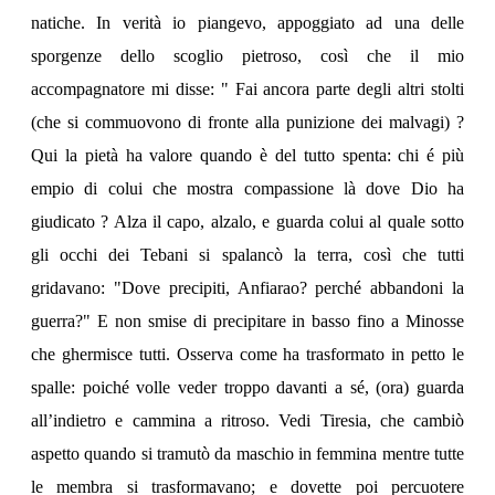
natiche. In verità io piangevo, appoggiato ad una delle
sporgenze dello scoglio pietroso, così che il mio
accompagnatore mi disse: " Fai ancora parte degli altri stolti
(che si commuovono di fronte alla punizione dei malvagi) ?
Qui la pietà ha valore quando è del tutto spenta: chi é più
empio di colui che mostra compassione là dove Dio ha
giudicato ? Alza il capo, alzalo, e guarda colui al quale sotto
gli occhi dei Tebani si spalancò la terra, così che tutti
gridavano: "Dove precipiti, Anfiarao? perché abbandoni la
guerra?" E non smise di precipitare in basso fino a Minosse
che ghermisce tutti. Osserva come ha trasformato in petto le
spalle: poiché volle veder troppo davanti a sé, (ora) guarda
all’indietro e cammina a ritroso. Vedi Tiresia, che cambiò
aspetto quando si tramutò da maschio in femmina mentre tutte
le membra si trasformavano; e dovette poi percuotere