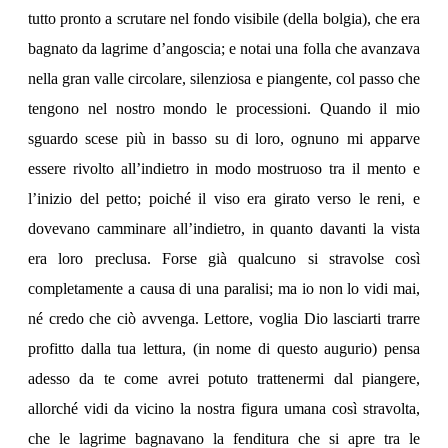
tutto pronto a scrutare nel fondo visibile (della bolgia), che era
bagnato da lagrime d’angoscia; e notai una folla che avanzava
nella gran valle circolare, silenziosa e piangente, col passo che
tengono nel nostro mondo le processioni. Quando il mio
sguardo scese più in basso su di loro, ognuno mi apparve
essere rivolto all’indietro in modo mostruoso tra il mento e
l’inizio del petto; poiché il viso era girato verso le reni, e
dovevano camminare all’indietro, in quanto davanti la vista
era loro preclusa. Forse già qualcuno si stravolse così
completamente a causa di una paralisi; ma io non lo vidi mai,
né credo che ciò avvenga. Lettore, voglia Dio lasciarti trarre
profitto dalla tua lettura, (in nome di questo augurio) pensa
adesso da te come avrei potuto trattenermi dal piangere,
allorché vidi da vicino la nostra figura umana così stravolta,
che le lagrime bagnavano la fenditura che si apre tra le