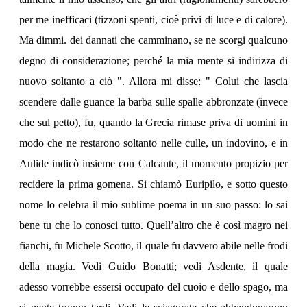
per me inefficaci (tizzoni spenti, cioè privi di luce e di calore).
Ma dimmi. dei dannati che camminano, se ne scorgi qualcuno
degno di considerazione; perché la mia mente si indirizza di
nuovo soltanto a ciò ". Allora mi disse: " Colui che lascia
scendere dalle guance la barba sulle spalle abbronzate (invece
che sul petto), fu, quando la Grecia rimase priva di uomini in
modo che ne restarono soltanto nelle culle, un indovino, e in
Aulide indicò insieme con Calcante, il momento propizio per
recidere la prima gomena. Si chiamò Euripilo, e sotto questo
nome lo celebra il mio sublime poema in un suo passo: lo sai
bene tu che lo conosci tutto. Quell’altro che è così magro nei
fianchi, fu Michele Scotto, il quale fu davvero abile nelle frodi
della magia. Vedi Guido Bonatti; vedi Asdente, il quale
adesso vorrebbe essersi occupato del cuoio e dello spago, ma