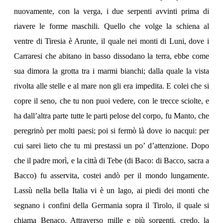
nuovamente, con la verga, i due serpenti avvinti prima di
riavere le forme maschili. Quello che volge la schiena al
ventre di Tiresia è Arunte, il quale nei monti di Luni, dove i
Carraresi che abitano in basso dissodano la terra, ebbe come
sua dimora la grotta tra i marmi bianchi; dalla quale la vista
rivolta alle stelle e al mare non gli era impedita. E colei che si
copre il seno, che tu non puoi vedere, con le trecce sciolte, e
ha dall’altra parte tutte le parti pelose del corpo, fu Manto, che
peregrinò per molti paesi; poi si fermò là dove io nacqui: per
cui sarei lieto che tu mi prestassi un po’ d’attenzione. Dopo
che il padre morì, e la città di Tebe (di Baco: di Bacco, sacra a
Bacco) fu asservita, costei andò per il mondo lungamente.
Lassù nella bella Italia vi è un lago, ai piedi dei monti che
segnano i confini della Germania sopra il Tirolo, il quale si
chiama Benaco. Attraverso mille e più sorgenti, credo, la