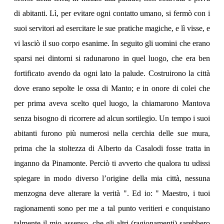
di abitanti. Lì, per evitare ogni contatto umano, si fermò con i
suoi servitori ad esercitare le sue pratiche magiche, e lì visse, e
vi lasciò il suo corpo esanime. In seguito gli uomini che erano
sparsi nei dintorni si radunarono in quel luogo, che era ben
fortificato avendo da ogni lato la palude. Costruirono la città
dove erano sepolte le ossa di Manto; e in onore di colei che
per prima aveva scelto quel luogo, la chiamarono Mantova
senza bisogno di ricorrere ad alcun sortilegio. Un tempo i suoi
abitanti furono più numerosi nella cerchia delle sue mura,
prima che la stoltezza di Alberto da Casalodi fosse tratta in
inganno da Pinamonte. Perciò ti avverto che qualora tu udissi
spiegare in modo diverso l’origine della mia città, nessuna
menzogna deve alterare la verità ". Ed io: " Maestro, i tuoi
ragionamenti sono per me a tal punto veritieri e conquistano
talmente il mio assenso, che gli altri (ragionamenti) sarebbero