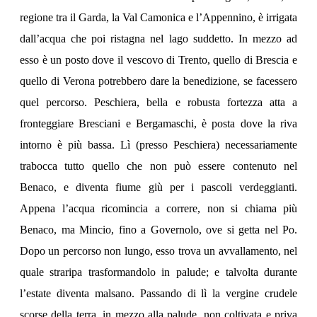
regione tra il Garda, la Val Camonica e l’Appennino, è irrigata
dall’acqua che poi ristagna nel lago suddetto. In mezzo ad
esso è un posto dove il vescovo di Trento, quello di Brescia e
quello di Verona potrebbero dare la benedizione, se facessero
quel percorso. Peschiera, bella e robusta fortezza atta a
fronteggiare Bresciani e Bergamaschi, è posta dove la riva
intorno è più bassa. Lì (presso Peschiera) necessariamente
trabocca tutto quello che non può essere contenuto nel
Benaco, e diventa fiume giù per i pascoli verdeggianti.
Appena l’acqua ricomincia a correre, non si chiama più
Benaco, ma Mincio, fino a Governolo, ove si getta nel Po.
Dopo un percorso non lungo, esso trova un avvallamento, nel
quale straripa trasformandolo in palude; e talvolta durante
l’estate diventa malsano. Passando di lì la vergine crudele
scorse della terra, in mezzo alla palude, non coltivata e priva