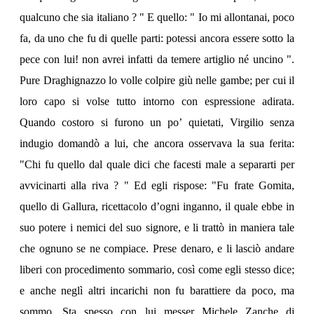
qualcuno che sia italiano ? " E quello: " Io mi allontanai, poco
fa, da uno che fu di quelle parti: potessi ancora essere sotto la
pece con lui! non avrei infatti da temere artiglio né uncino ".
Pure Draghignazzo lo volle colpire giù nelle gambe; per cui il
loro capo si volse tutto intorno con espressione adirata.
Quando costoro si furono un po’ quietati, Virgilio senza
indugio domandò a lui, che ancora osservava la sua ferita:
"Chi fu quello dal quale dici che facesti male a separarti per
avvicinarti alla riva ? " Ed egli rispose: "Fu frate Gomita,
quello di Gallura, ricettacolo d’ogni inganno, il quale ebbe in
suo potere i nemici del suo signore, e li trattò in maniera tale
che ognuno se ne compiace. Prese denaro, e li lasciò andare
liberi con procedimento sommario, così come egli stesso dice;
e anche neglì altri incarichi non fu barattiere da poco, ma
sommo. Sta spesso con lui messer Michele Zanche di