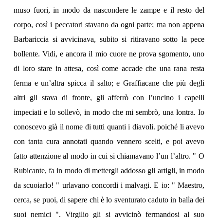
muso fuori, in modo da nascondere le zampe e il resto del
corpo, così i peccatori stavano da ogni parte; ma non appena
Barbariccia si avvicinava, subito si ritiravano sotto la pece
bollente. Vidi, e ancora il mio cuore ne prova sgomento, uno
di loro stare in attesa, così come accade che una rana resta
ferma e un’altra spicca il salto; e Graffiacane che più degli
altri gli stava di fronte, gli afferrò con l’uncino i capelli
impeciati e lo sollevò, in modo che mi sembrò, una lontra. Io
conoscevo già il nome di tutti quanti i diavoli. poiché li avevo
con tanta cura annotati quando vennero scelti, e poi avevo
fatto attenzione al modo in cui si chiamavano l’un l’altro. " O
Rubicante, fa in modo di mettergli addosso gli artigli, in modo
da scuoiarlo! " urlavano concordi i malvagi. E io: " Maestro,
cerca, se puoi, di sapere chi è lo sventurato caduto in balìa dei
suoi nemici ". Virgilio gli si avvicinò fermandosi al suo