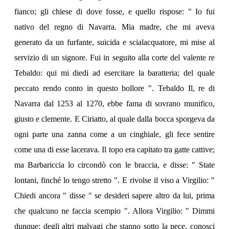
fianco; gli chiese di dove fosse, e quello rispose: " Io fui
nativo del regno di Navarra. Mia madre, che mi aveva
generato da un furfante, suicida e scialacquatore, mi mise al
servizio di un signore. Fui in seguito alla corte del valente re
Tebaldo: qui mi diedi ad esercitare la baratteria; del quale
peccato rendo conto in questo bollore ". Tebaldo Il, re di
Navarra dal 1253 al 1270, ebbe fama di sovrano munifico,
giusto e clemente. E Ciriatto, al quale dalla bocca sporgeva da
ogni parte una zanna come a un cinghiale, gli fece sentire
come una di esse lacerava. Il topo era capitato tra gatte cattive;
ma Barbariccia lo circondò con le braccia, e disse: " State
lontani, finché lo tengo stretto ". E rivolse il viso a Virgilio: "
Chiedi ancora " disse " se desideri sapere altro da lui, prima
che qualcuno ne faccia scempio ". Allora Virgilio: " Dimmi
dunque: degli altri malvagi che stanno sotto la pece, conosci