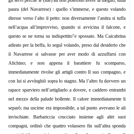
gli servì perché le (sue) ali non poterono avere la meglio, sulla
paura (del Navarrese) : quello s’immerse, e questo volando
diresse verso l’alto il petto: non diversamente l’anitra si tuffa
nell’acqua all’improvviso, quando si avvicina il falcone, e
questo se ne torna su indispettito"e spossato. Ma Caicabrina
adirato per la beffa, lo seguì volando, preso dal desiderio che
il Navarrese si salvasse per aver modo di azzuffarsi con
Alichino; e non appena il barattiere fu scomparso,
immediatamente rivolse gli artigli contro Il suo compagno, e
con lui si avvínghiò sopra lo stagno. Ma l’altro fu davvero un
rapace sparviero nell’artigliarlo a dovere, e caddero entrambi
nel mezzo della palude bollente. Il calore immediatamente li
separò; ma uscirne era impossibile, a tal punto avevano le ali
invischiate. Barbariccia crucciato insieme agli altri suoi
compagni, ordinò che quattro volassero fin sull’altra sponda