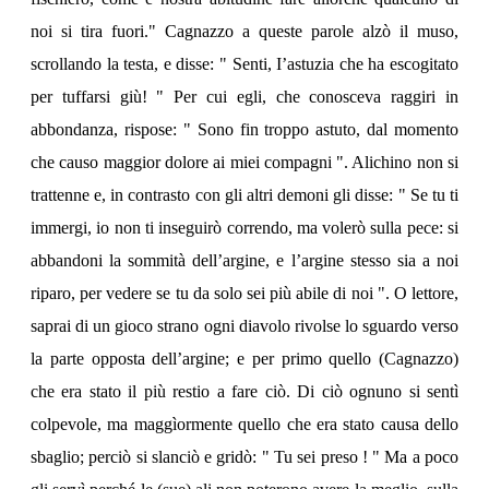
noi si tira fuori." Cagnazzo a queste parole alzò il muso,
scrollando la testa, e disse: " Senti, I’astuzia che ha escogitato
per tuffarsi giù! " Per cui egli, che conosceva raggiri in
abbondanza, rispose: " Sono fin troppo astuto, dal momento
che causo maggior dolore ai miei compagni ". Alichino non si
trattenne e, in contrasto con gli altri demoni gli disse: " Se tu ti
immergi, io non ti inseguirò correndo, ma volerò sulla pece: si
abbandoni la sommità dell’argine, e l’argine stesso sia a noi
riparo, per vedere se tu da solo sei più abile di noi ". O lettore,
saprai di un gioco strano ogni diavolo rivolse lo sguardo verso
la parte opposta dell’argine; e per primo quello (Cagnazzo)
che era stato il più restio a fare ciò. Di ciò ognuno si sentì
colpevole, ma maggìormente quello che era stato causa dello
sbaglio; perciò si slanciò e gridò: " Tu sei preso ! " Ma a poco