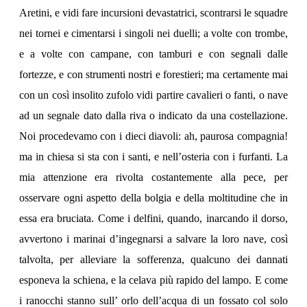
Aretini, e vidi fare incursioni devastatrici, scontrarsi le squadre
nei tornei e cimentarsi i singoli nei duelli; a volte con trombe,
e a volte con campane, con tamburi e con segnali dalle
fortezze, e con strumenti nostri e forestieri; ma certamente mai
con un così insolito zufolo vidi partire cavalieri o fanti, o nave
ad un segnale dato dalla riva o indicato da una costellazione.
Noi procedevamo con i dieci diavoli: ah, paurosa compagnia!
ma in chiesa si sta con i santi, e nell’osteria con i furfanti. La
mia attenzione era rivolta costantemente alla pece, per
osservare ogni aspetto della bolgia e della moltitudine che in
essa era bruciata. Come i delfini, quando, inarcando il dorso,
avvertono i marinai d’ingegnarsi a salvare la loro nave, così
talvolta, per alleviare la sofferenza, qualcuno dei dannati
esponeva la schiena, e la celava più rapido del lampo. E come
i ranocchi stanno sull’ orlo dell’acqua di un fossato col solo