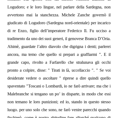
Logudoro; e le loro lingue, nel parlare della Sardegna, non
avvertono mai la stanchezza. Michele Zanche governò il
giudicato di Logudoro (Sardegna nord-orientale) per incarico
di re Enzo, figlio dell’imperatore Federico Il. Fu ucciso a
tradimento da uno dei suoi generi, il genovese Branca D’Oria.
Ahimè, guardate l’altro diavolo che digrigna i denti; parlerei
ancora, ma temo che quello si prepari a graffiarmi ". E il
grande capo, rivolto a Farfarello che stralunava gli occhi
pronto a colpire, disse: " Tirati in là, uccellaccio ". " Se voi
desiderate vedere o ascoltare " riprese a dire quindi quello
spaventato "Toscani o Lombardi, io ne farò arrivare; ma che i
Malebranche si tengano un po’ in disparte, in modo che essi
non temano le loro punizioni; ed io, stando in questo stesso
luogo.
per uno solo che sono, ne farò venire parecchi quando
fischierò, come è nostra abitudine fare allorché qualcuno di