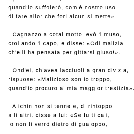
quand'io suffolerò, com'è nostro uso

di fare allor che fori alcun si mette».

  Cagnazzo a cotal motto levò 'l muso,

crollando 'l capo, e disse: «Odi malizia

ch'elli ha pensata per gittarsi giuso!».

  Ond'ei, ch'avea lacciuoli a gran divizia,

rispuose: «Malizioso son io troppo,

quand'io procuro a' mia maggior trestizia».
  Alichin non si tenne e, di rintoppo

a li altri, disse a lui: «Se tu ti cali,

io non ti verrò dietro di gualoppo,
