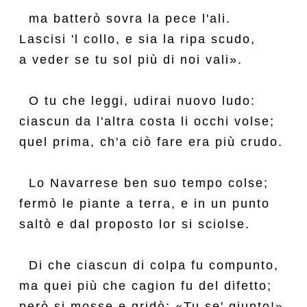
  ma batterò sovra la pece l'ali.

Lascisi 'l collo, e sia la ripa scudo,

a veder se tu sol più di noi vali».

  O tu che leggi, udirai nuovo ludo:

ciascun da l'altra costa li occhi volse;

quel prima, ch'a ciò fare era più crudo.

  Lo Navarrese ben suo tempo colse;

fermò le piante a terra, e in un punto

saltò e dal proposto lor si sciolse.

  Di che ciascun di colpa fu compunto,

ma quei più che cagion fu del difetto;

però si mosse e gridò: «Tu se' giunto!».
