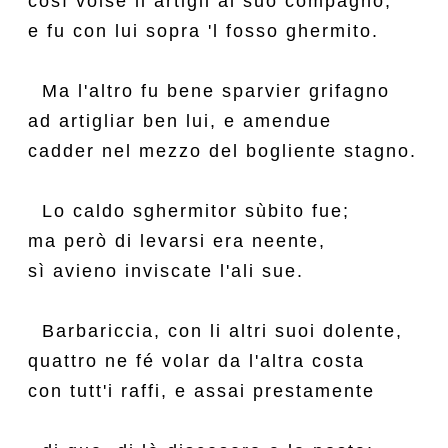
così volse li artigli al suo compagno,

e fu con lui sopra 'l fosso ghermito.

  Ma l'altro fu bene sparvier grifagno

ad artigliar ben lui, e amendue

cadder nel mezzo del bogliente stagno.

  Lo caldo sghermitor sùbito fue;

ma però di levarsi era neente,

sì avieno inviscate l'ali sue.

  Barbariccia, con li altri suoi dolente,

quattro ne fé volar da l'altra costa

con tutt'i raffi, e assai prestamente
