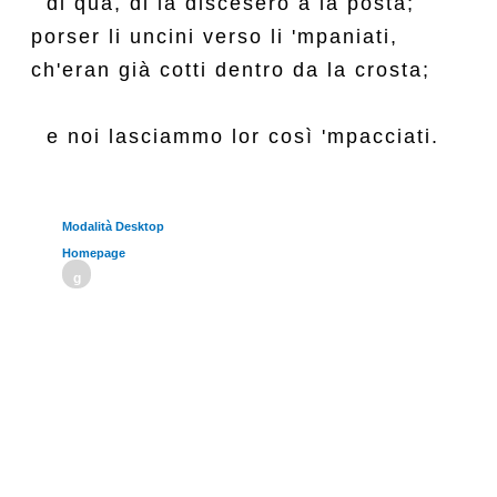
  di qua, di là discesero a la posta;

porser li uncini verso li 'mpaniati,

ch'eran già cotti dentro da la crosta;

Modalità Desktop
Homepage
g