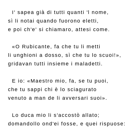
  I' sapea già di tutti quanti 'l nome,

sì li notai quando fuorono eletti,

e poi ch'e' si chiamaro, attesi come.

  «O Rubicante, fa che tu li metti

li unghioni a dosso, sì che tu lo scuoi!»,

gridavan tutti insieme i maladetti.

  E io: «Maestro mio, fa, se tu puoi,

che tu sappi chi è lo sciagurato

venuto a man de li avversari suoi».

  Lo duca mio li s'accostò allato;

domandollo ond'ei fosse, e quei rispuose:
