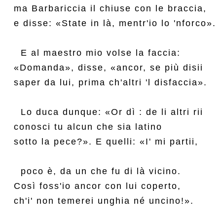
ma Barbariccia il chiuse con le braccia,

e disse: «State in là, mentr'io lo 'nforco».

  E al maestro mio volse la faccia:

«Domanda», disse, «ancor, se più disii

saper da lui, prima ch'altri 'l disfaccia».

  Lo duca dunque: «Or dì : de li altri rii

conosci tu alcun che sia latino

sotto la pece?». E quelli: «I' mi partii,

  poco è, da un che fu di là vicino.

Così foss'io ancor con lui coperto,

ch'i' non temerei unghia né uncino!».
