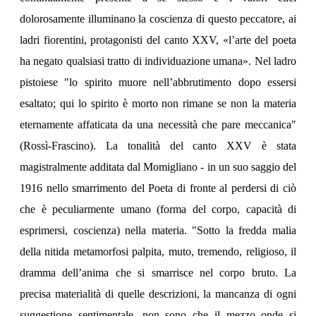
dolorosamente illuminano la coscienza di questo peccatore, ai
ladri fiorentini, protagonisti del canto XXV, «l’arte del poeta
ha negato qualsiasi tratto di individuazione umana». Nel ladro
pistoiese "lo spirito muore nell’abbrutimento dopo essersi
esaltato; qui lo spirito è morto non rimane se non la materia
eternamente affaticata da una necessità che pare meccanica"
(Rossì-Frascino). La tonalità del canto XXV è stata
magistralmente additata dal Momigliano - in un suo saggio del
1916 nello smarrimento del Poeta di fronte al perdersi di ciò
che è peculiarmente umano (forma del corpo, capacità di
esprimersi, coscienza) nella materia. "Sotto la fredda malia
della nitida metamorfosi palpita, muto, tremendo, religioso, il
dramma dell’anima che si smarrisce nel corpo bruto. La
precisa materialità di quelle descrizioni, la mancanza di ogni
suggestione sentimentale, non sono che il mezzo onde si