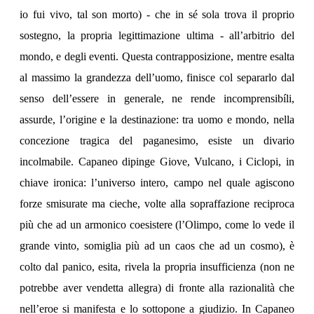
io fui vivo, tal son morto) - che in sé sola trova il proprio
sostegno, la propria legittimazione ultima - all’arbitrio del
mondo, e degli eventi. Questa contrapposizione, mentre esalta
al massimo la grandezza dell’uomo, finisce col separarlo dal
senso dell’essere in generale, ne rende incomprensibíli,
assurde, l’origine e la destinazione: tra uomo e mondo, nella
concezione tragica del paganesimo, esiste un divario
incolmabile. Capaneo dipinge Giove, Vulcano, i Ciclopi, in
chiave ironica: l’universo intero, campo nel quale agiscono
forze smisurate ma cieche, volte alla sopraffazione reciproca
più che ad un armonico coesistere (l’Olimpo, come lo vede il
grande vinto, somiglia più ad un caos che ad un cosmo), è
colto dal panico, esita, rivela la propria insufficienza (non ne
potrebbe aver vendetta allegra) di fronte alla razionalità che
nell’eroe si manifesta e lo sottopone a giudizio. In Capaneo