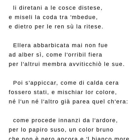
  li diretani a le cosce distese,

e miseli la coda tra 'mbedue,

e dietro per le ren sù la ritese.

  Ellera abbarbicata mai non fue

ad alber sì, come l'orribil fiera

per l'altrui membra avviticchiò le sue.

  Poi s'appiccar, come di calda cera

fossero stati, e mischiar lor colore,

né l'un né l'altro già parea quel ch'era:

  come procede innanzi da l'ardore,

per lo papiro suso, un color bruno

che non è nero ancora e 'l bianco more.
