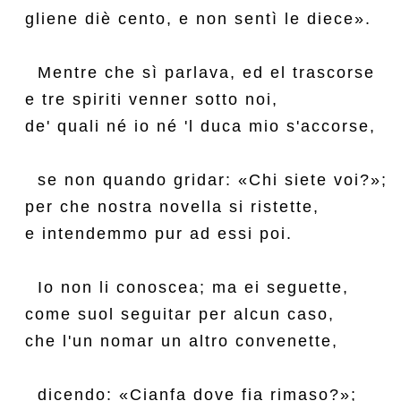
gliene diè cento, e non sentì le diece».

  Mentre che sì parlava, ed el trascorse

e tre spiriti venner sotto noi,

de' quali né io né 'l duca mio s'accorse,

  se non quando gridar: «Chi siete voi?»;

per che nostra novella si ristette,

e intendemmo pur ad essi poi.

  Io non li conoscea; ma ei seguette,

come suol seguitar per alcun caso,

che l'un nomar un altro convenette,

  dicendo: «Cianfa dove fia rimaso?»;
