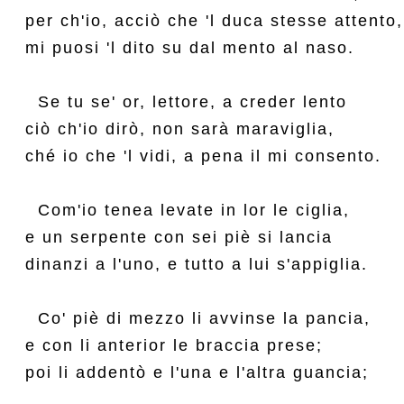
per ch'io, acciò che 'l duca stesse attento,

mi puosi 'l dito su dal mento al naso.

  Se tu se' or, lettore, a creder lento

ciò ch'io dirò, non sarà maraviglia,

ché io che 'l vidi, a pena il mi consento.

  Com'io tenea levate in lor le ciglia,

e un serpente con sei piè si lancia

dinanzi a l'uno, e tutto a lui s'appiglia.

  Co' piè di mezzo li avvinse la pancia,

e con li anterior le braccia prese;

poi li addentò e l'una e l'altra guancia;
