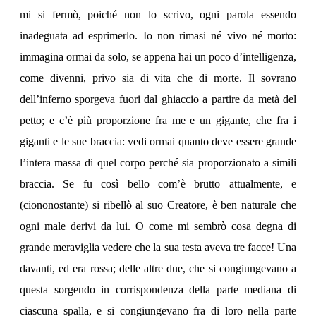
mi si fermò, poiché non lo scrivo, ogni parola essendo
inadeguata ad esprimerlo. Io non rimasi né vivo né morto:
immagina ormai da solo, se appena hai un poco d’intelligenza,
come divenni, privo sia di vita che di morte. Il sovrano
dell’inferno sporgeva fuori dal ghiaccio a partire da metà del
petto; e c’è più proporzione fra me e un gigante, che fra i
giganti e le sue braccia: vedi ormai quanto deve essere grande
l’intera massa di quel corpo perché sia proporzionato a simili
braccia. Se fu così bello com’è brutto attualmente, e
(ciononostante) si ribellò al suo Creatore, è ben naturale che
ogni male derivi da lui. O come mi sembrò cosa degna di
grande meraviglia vedere che la sua testa aveva tre facce! Una
davanti, ed era rossa; delle altre due, che si congiungevano a
questa sorgendo in corrispondenza della parte mediana di
ciascuna spalla, e si congiungevano fra di loro nella parte