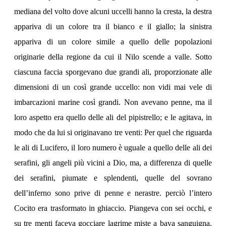
mediana del volto dove alcuni uccelli hanno la cresta, la destra
appariva di un colore tra il bianco e il giallo; la sinistra
appariva di un colore simile a quello delle popolazioni
originarie della regione da cui il Nilo scende a valle. Sotto
ciascuna faccia sporgevano due grandi ali, proporzionate alle
dimensioni di un così grande uccello: non vidi mai vele di
imbarcazioni marine così grandi. Non avevano penne, ma il
loro aspetto era quello delle ali del pipistrello; e le agitava, in
modo che da lui si originavano tre venti: Per quel che riguarda
le ali di Lucifero, il loro numero è uguale a quello delle ali dei
serafini, gli angeli più vicini a Dio, ma, a differenza di quelle
dei serafini, piumate e splendenti, quelle del sovrano
dell’inferno sono prive di penne e nerastre. perciò l’intero
Cocito era trasformato in ghiaccio. Piangeva con sei occhi, e
su tre menti faceva gocciare lagrime miste a bava sanguigna.