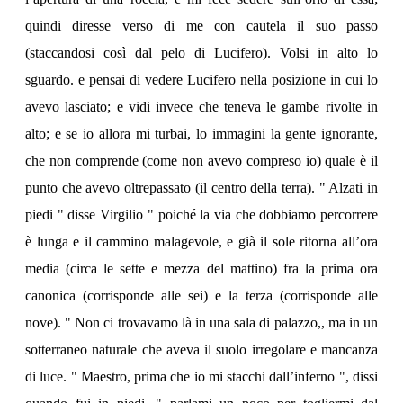
quindi diresse verso di me con cautela il suo passo
(staccandosi così dal pelo di Lucifero). Volsi in alto lo
sguardo. e pensai di vedere Lucifero nella posizione in cui lo
avevo lasciato; e vidi invece che teneva le gambe rivolte in
alto; e se io allora mi turbai, lo immagini la gente ignorante,
che non comprende (come non avevo compreso io) quale è il
punto che avevo oltrepassato (il centro della terra). " Alzati in
piedi " disse Virgilio " poiché la via che dobbiamo percorrere
è lunga e il cammino malagevole, e già il sole ritorna all’ora
media (circa le sette e mezza del mattino) fra la prima ora
canonica (corrisponde alle sei) e la terza (corrisponde alle
nove). " Non ci trovavamo là in una sala di palazzo,, ma in un
sotterraneo naturale che aveva il suolo irregolare e mancanza
di luce. " Maestro, prima che io mi stacchi dall’inferno ", dissi