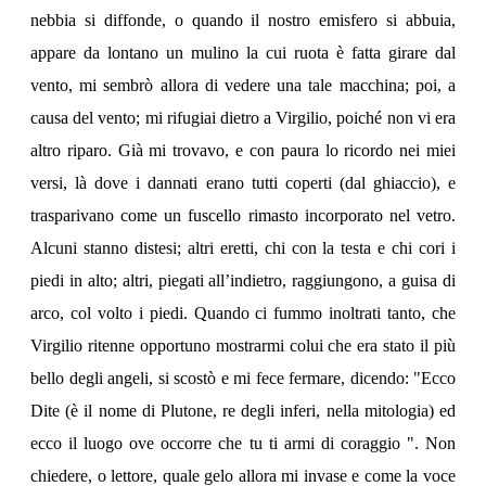
nebbia si diffonde, o quando il nostro emisfero si abbuia,
appare da lontano un mulino la cui ruota è fatta girare dal
vento, mi sembrò allora di vedere una tale macchina; poi, a
causa del vento; mi rifugiai dietro a Virgilio, poiché non vi era
altro riparo. Già mi trovavo, e con paura lo ricordo nei miei
versi, là dove i dannati erano tutti coperti (dal ghiaccio), e
trasparivano come un fuscello rimasto incorporato nel vetro.
Alcuni stanno distesi; altri eretti, chi con la testa e chi cori i
piedi in alto; altri, piegati all’indietro, raggiungono, a guisa di
arco, col volto i piedi. Quando ci fummo inoltrati tanto, che
Virgilio ritenne opportuno mostrarmi colui che era stato il più
bello degli angeli, si scostò e mi fece fermare, dicendo: "Ecco
Dite (è il nome di Plutone, re degli inferi, nella mitologia) ed
ecco il luogo ove occorre che tu ti armi di coraggio ". Non
chiedere, o lettore, quale gelo allora mi invase e come la voce