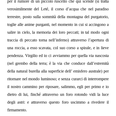
per il rumore di un piccolo ruscello che qui scende (si tratta
verosimilmente del Leté, il corso d’acqua che nel paradiso
terrestre, posto sulla sommità della montagna del purgatorio,
toglie alle anime purganti, nel momento in cui si accingono a
salire in cielo, la memoria dei loro peccati; in tal modo ogni
traccia di peccato torna nell’inferno) attraverso l’apertura di
una roccia, a esso scavata, col suo corso a spirale, e in lieve
pendenza. Virgilio ed io ci avviammo per quella via nascosta
(nel grembo della terra; è la via che conduce dall’estremità
della natural burella alla superficie dell’ emisfero australe) per
ritornare nel mondo luminoso; e senza curarci di interrompere
il nostro cammino per riposare, salimmo, egli per primo e io
dietro di lui, finché attraverso un foro rotondo vidi la luce
degli astri: e attraverso questo foro uscimmo a rivedere il
firmamento.