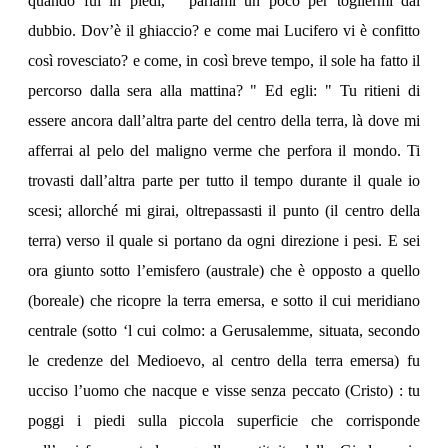
quando fui in piedi, " parlami un poco per togliermi dal
dubbio. Dov’è il ghiaccio? e come mai Lucifero vi è confitto
così rovesciato? e come, in così breve tempo, il sole ha fatto il
percorso dalla sera alla mattina? " Ed egli: " Tu ritieni di
essere ancora dall’altra parte del centro della terra, là dove mi
afferrai al pelo del maligno verme che perfora il mondo. Ti
trovasti dall’altra parte per tutto il tempo durante il quale io
scesi; allorché mi girai, oltrepassasti il punto (il centro della
terra) verso il quale si portano da ogni direzione i pesi. E sei
ora giunto sotto l’emisfero (australe) che è opposto a quello
(boreale) che ricopre la terra emersa, e sotto il cui meridiano
centrale (sotto ‘l cui colmo: a Gerusalemme, situata, secondo
le credenze del Medioevo, al centro della terra emersa) fu
ucciso l’uomo che nacque e visse senza peccato (Cristo) : tu
poggi i piedi sulla piccola superficie che corrisponde