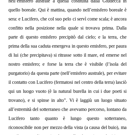
nell’emisfero australe a quella costituita dalla Giudecca in
quello boreale. Qui è mattina, quando nell’emisfero boreale è
sera: e Lucifero, che col suo pelo ci servì come scala; è ancora
confitto nella posizione nella quale si trovava prima. Dalla
parte di questo emisfero precipitò dal cielo; e la terra, che
prima della sua caduta emergeva in questo emisfero, per paura
di lui (che precipitava) si ritrasse sotto il mare, ed emerse nel
nostro emisfero; e forse la terra che è visibile (l’isola del
purgatorio) da questa parte (nell’emisfero australe), per evitare
il contatto con Lucifero (fermatosi nel centro della terra) lasciò
qui un luogo vuoto (è la natural burella in cui i due poeti si
trovano), e si spinse in alto". Vi è laggiù un luogo situato
all’estremità del sotterraneo che avevamo percorso, lontano da
Lucifero tanto quanto è lungo questo sotterraneo,
riconoscibile non per mezzo della vista (a causa del buio), ma