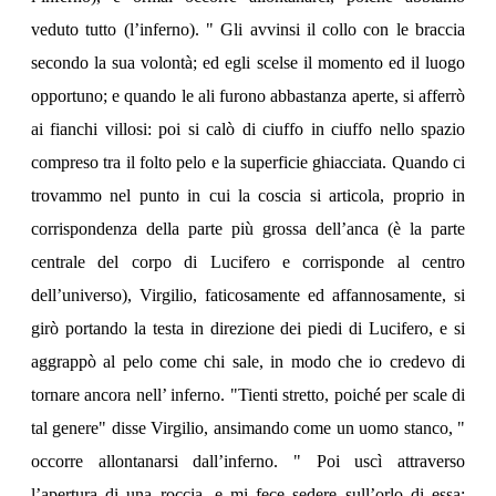
veduto tutto (l’inferno). " Gli avvinsi il collo con le braccia
secondo la sua volontà; ed egli scelse il momento ed il luogo
opportuno; e quando le ali furono abbastanza aperte, si afferrò
ai fianchi villosi: poi si calò di ciuffo in ciuffo nello spazio
compreso tra il folto pelo e la superficie ghiacciata. Quando ci
trovammo nel punto in cui la coscia si articola, proprio in
corrispondenza della parte più grossa dell’anca (è la parte
centrale del corpo di Lucifero e corrisponde al centro
dell’universo), Virgilio, faticosamente ed affannosamente, si
girò portando la testa in direzione dei piedi di Lucifero, e si
aggrappò al pelo come chi sale, in modo che io credevo di
tornare ancora nell’ inferno. "Tienti stretto, poiché per scale di
tal genere" disse Virgilio, ansimando come un uomo stanco, "
occorre allontanarsi dall’inferno. " Poi uscì attraverso
l’apertura di una roccia, e mi fece sedere sull’orlo di essa;