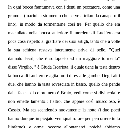
In ogni bocca frantumava con i denti un peccatore, come una
gramola (maciulla: strumento che serve a tritare la canapa o il
lino), in modo da tormentarne così tre. Per quello che era
maciullato nella bocca anteriore il mordere di Lucifero era
poca cosa rispetto al graffiare dei suoi artigli, tanto che a volte
la sua schiena restava interamente priva di pelle. "Quel
dannato lassù, che è sottoposto ad un maggiore tormento"
disse Virgilio, " è Giuda Iscariota, il quale tiene la testa dentro
la bocca di Lucifero e agita fuori di essa le gambe. Degli altri
due, che hanno la testa rovesciata in basso, quello che pende
dalla faccia di colore nero è Bruto, vedi come si divincola! e
non emette lamento!; l’altro, che appare così muscoloso, è
Cassio. Ma sta scendendo nuovamente la notte (i due poeti
hanno dunque impiegato ventiquattro ore per percorrere tutto
l’inferno), e ormai occorre allontanarci, poiché abbiamo