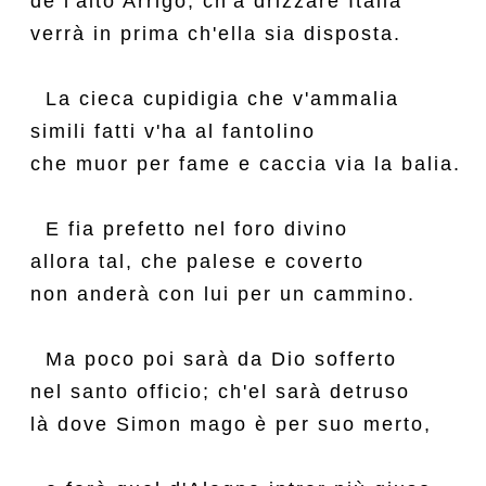
de l'alto Arrigo, ch'a drizzare Italia

verrà in prima ch'ella sia disposta.

  La cieca cupidigia che v'ammalia

simili fatti v'ha al fantolino

che muor per fame e caccia via la balia.

  E fia prefetto nel foro divino

allora tal, che palese e coverto

non anderà con lui per un cammino.

  Ma poco poi sarà da Dio sofferto

nel santo officio; ch'el sarà detruso

là dove Simon mago è per suo merto,
