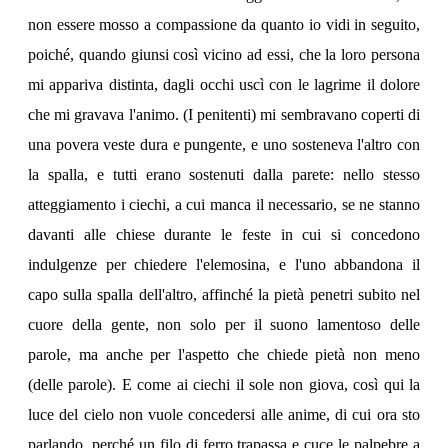
non essere mosso a compassione da quanto io vidi in seguito,
poiché, quando giunsi così vicino ad essi, che la loro persona
mi appariva distinta, dagli occhi uscì con le lagrime il dolore
che mi gravava l'animo. (I penitenti) mi sembravano coperti di
una povera veste dura e pungente, e uno sosteneva l'altro con
la spalla, e tutti erano sostenuti dalla parete: nello stesso
atteggiamento i ciechi, a cui manca il necessario, se ne stanno
davanti alle chiese durante le feste in cui si concedono
indulgenze per chiedere l'elemosina, e l'uno abbandona il
capo sulla spalla dell'altro, affinché la pietà penetri subito nel
cuore della gente, non solo per il suono lamentoso delle
parole, ma anche per l'aspetto che chiede pietà non meno
(delle parole). E come ai ciechi il sole non giova, così qui la
luce del cielo non vuole concedersi alle anime, di cui ora sto
parlando, perché un filo di ferro trapassa e cuce le palpebre a