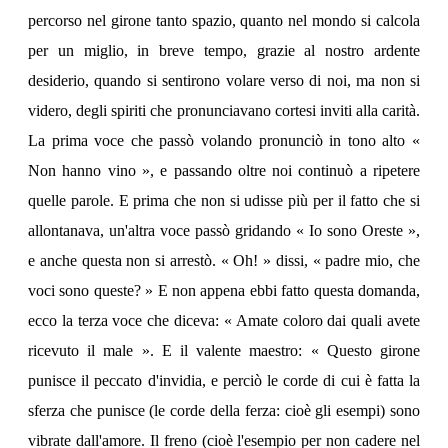
percorso nel girone tanto spazio, quanto nel mondo si calcola
per un miglio, in breve tempo, grazie al nostro ardente
desiderio, quando si sentirono volare verso di noi, ma non si
videro, degli spiriti che pronunciavano cortesi inviti alla carità.
La prima voce che passò volando pronunciò in tono alto «
Non hanno vino », e passando oltre noi continuò a ripetere
quelle parole. E prima che non si udisse più per il fatto che si
allontanava, un'altra voce passò gridando « Io sono Oreste »,
e anche questa non si arrestò. « Oh! » dissi, « padre mio, che
voci sono queste? » E non appena ebbi fatto questa domanda,
ecco la terza voce che diceva: « Amate coloro dai quali avete
ricevuto il male ». E il valente maestro: « Questo girone
punisce il peccato d'invidia, e perciò le corde di cui è fatta la
sferza che punisce (le corde della ferza: cioè gli esempi) sono
vibrate dall'amore. Il freno (cioè l'esempio per non cadere nel