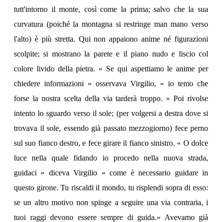
tutt'intorno il monte, così come la prima; salvo che la sua
curvatura (poiché la montagna si restringe man mano verso
l'alto) è più stretta. Qui non appaiono anime né figurazioni
scolpite; si mostrano la parete e il piano nudo e liscio col
colore livido della pietra. « Se qui aspettiamo le anime per
chiedere informazioni » osservava Virgilio, « io temo che
forse la nostra scelta della via tarderà troppo. » Poi rivolse
intento lo sguardo verso il sole; (per volgersi a destra dove si
trovava il sole, essendo già passato mezzogiorno) fece perno
sul suo fianco destro, e fece girare il fianco sinistro. « O dolce
luce nella quale fidando io procedo nella nuova strada,
guidaci » diceva Virgilio « come è necessario guidare in
questo girone. Tu riscaldi il mondo, tu risplendi sopra di esso:
se un altro motivo non spinge a seguire una via contraria, i
tuoi raggi devono essere sempre di guida.» Avevamo già