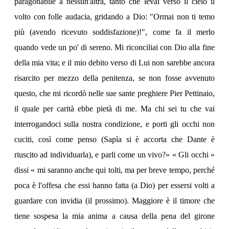
paragonabile a nessun'altra, tanto che levai verso il cielo il
volto con folle audacia, gridando a Dio: "Ormai non ti temo
più (avendo ricevuto soddisfazione)!", come fa il merlo
quando vede un po' di sereno. Mi riconciliai con Dio alla fine
della mia vita; e il mio debito verso di Lui non sarebbe ancora
risarcito per mezzo della penitenza, se non fosse avvenuto
questo, che mi ricordò nelle sue sante preghiere Pier Pettinaio,
il quale per carità ebbe pietà di me. Ma chi sei tu che vai
interrogandoci sulla nostra condizione, e porti gli occhi non
cuciti, così come penso (Sapìa si è accorta che Dante è
riuscito ad individuarla), e parli come un vivo?» « Gli occhi »
dissi « mi saranno anche qui tolti, ma per breve tempo, perché
poca è l'offesa che essi hanno fatta (a Dio) per essersi volti a
guardare con invidia (il prossimo). Maggiore è il timore che
tiene sospesa la mia anima a causa della pena del girone