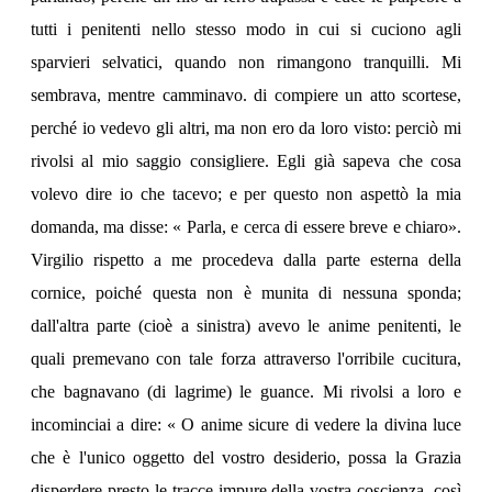
tutti i penitenti nello stesso modo in cui si cuciono agli
sparvieri selvatici, quando non rimangono tranquilli. Mi
sembrava, mentre camminavo. di compiere un atto scortese,
perché io vedevo gli altri, ma non ero da loro visto: perciò mi
rivolsi al mio saggio consigliere. Egli già sapeva che cosa
volevo dire io che tacevo; e per questo non aspettò la mia
domanda, ma disse: « Parla, e cerca di essere breve e chiaro».
Virgilio rispetto a me procedeva dalla parte esterna della
cornice, poiché questa non è munita di nessuna sponda;
dall'altra parte (cioè a sinistra) avevo le anime penitenti, le
quali premevano con tale forza attraverso l'orribile cucitura,
che bagnavano (di lagrime) le guance. Mi rivolsi a loro e
incominciai a dire: « O anime sicure di vedere la divina luce
che è l'unico oggetto del vostro desiderio, possa la Grazia
disperdere presto le tracce impure della vostra coscienza, così