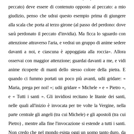
peccato) deve essere di contenuto opposto al peccato: a mio
giudizio, penso che udrai questo esempio prima di giungere
alla scala che porta al terzo girone (al passo del perdono: dove
sarà perdonato il peccato d'invidia). Ma ficca lo sguardo con
attenzione attraverso l'aria, e vedrai un gruppo di anime sedere
davanti a noi, e ciascuna è appoggiata alla roccia». Allora
osservai con maggior attenzione; guardai davanti a me, e vidi
anime ricoperte di manti dello stesso colore della pietra. E
quando ci fummo portati un poco più avanti, udii gridare: «
Maria, prega per noi! »; udii gridare « Michele » e « Pietro »,
e « Tutti i santi ». Gli invidiosi recitano le litanie dei santi,
nelle quali all'inizio è invocata per tre volte la Vergine, nella
parte centrale gli angeli (tra cui Michele) e gli apostoli (tra cui
Pietro) , mentre alla fine l'invocazione si estende a tutti i santi.
Non credo che nel mondo esista oggi un uomo tanto duro, da