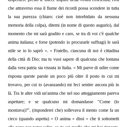
che attraverso essa il fiume dei ricordi possa scendere in tutta
la sua purezza (chiaro: cioè non intorbidato da nessuna
memoria della colpa), ditemi (in nome di questo augurio), dal
momento che mi sarà gradito e caro, se tra di voi c'è qualche
anima italiana; e forse (potendo io procurarle suffragi) le sarà
utile se io lo saprò ». « Fratello, ciascuna di noi è cittadina
della città di Dio; ma tu vuoi sapere di qualcuna che lontana
dalla vera patria sia vissuta in Italia. » Mi parve di udire come
risposta queste parole un poco più oltre il posto in cui mi
trovavo, per cui io (avanzando) mi feci sentire ancora più in
là. Tra le altre vidi un'anima che nel suo atteggiamento pareva
aspettare; e se qualcuno mi domandasse "Come (lo
mostrava)?", (risponderei che) sollevava il mento come fa un
cieco (quando aspetta) « O anima » dissi « che ti sottometti