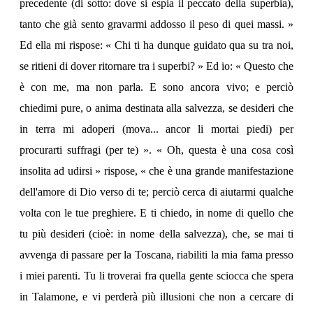
precedente (di sotto: dove si espia il peccato della superbia),
tanto che già sento gravarmi addosso il peso di quei massi. »
Ed ella mi rispose: « Chi ti ha dunque guidato qua su tra noi,
se ritieni di dover ritornare tra i superbi? » Ed io: « Questo che
è con me, ma non parla. E sono ancora vivo; e perciò
chiedimi pure, o anima destinata alla salvezza, se desideri che
in terra mi adoperi (mova... ancor li mortai piedi) per
procurarti suffragi (per te) ». « Oh, questa è una cosa così
insolita ad udirsi » rispose, « che è una grande manifestazione
dell'amore di Dio verso di te; perciò cerca di aiutarmi qualche
volta con le tue preghiere. E ti chiedo, in nome di quello che
tu più desideri (cioè: in nome della salvezza), che, se mai ti
avvenga di passare per la Toscana, riabiliti la mia fama presso
i miei parenti. Tu li troverai fra quella gente sciocca che spera
in Talamone, e vi perderà più illusioni che non a cercare di