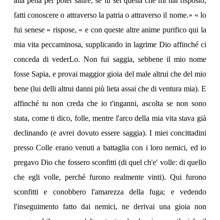
alla pena per poter salire, se tu sei quella che mi hai risposto,
fatti conoscere o attraverso la patria o attraverso il nome.» « lo
fui senese » rispose, « e con queste altre anime purifico qui la
mia vita peccaminosa, supplicando in lagrime Dio affinché ci
conceda di vederLo. Non fui saggia, sebbene il mio nome
fosse Sapia, e provai maggior gioia del male altrui che del mio
bene (lui delli altrui danni più lieta assai che di ventura mia). E
affinché tu non creda che io t'inganni, ascolta se non sono
stata, come ti dico, folle, mentre l'arco della mia vita stava già
declinando (e avrei dovuto essere saggia). I miei concittadini
presso Colle erano venuti a battaglia con i loro nemici, ed io
pregavo Dio che fossero sconfitti (di quel ch'e' volle: di quello
che egli volle, perché furono realmente vinti). Qui furono
sconfitti e conobbero l'amarezza della fuga; e vedendo
l'inseguimento fatto dai nemici, ne derivai una gioia non