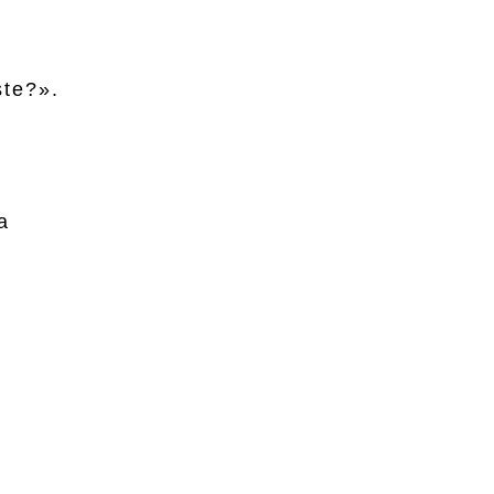
te?».


