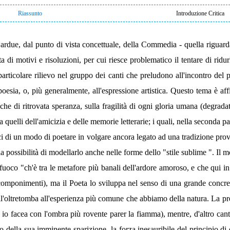
Riassunto
Introduzione Critica
 ardue, dal punto di vista concettuale, della Commedia - quella riguar
 di motivi e risoluzioni, per cui riesce problematico il tentare di ridu
 particolare rilievo nel gruppo dei canti che preludono all'incontro del
oesia, o, più generalmente, all'espressione artistica. Questo tema è affio
che di ritrovata speranza, sulla fragilità di ogni gloria umana (degrad
 a quelli dell'amicizia e delle memorie letterarie; i quali, nella seconda
uaci di un modo di poetare in volgare ancora legato ad una tradizione pro
la possibilità di modellarlo anche nelle forme dello "stile sublime ". Il
uoco "ch'è tra le metafore più banali dell'ardore amoroso, e che qui in
ro componimenti), ma il Poeta lo sviluppa nel senso di una grande concr
ell'oltretomba all'esperienza più comune che abbiamo della natura. La pre
 e io facea con l'ombra più rovente parer la fiamma), mentre, d'altro cant
 della sua imminente sparizione, la forza inesauribile del principio di 