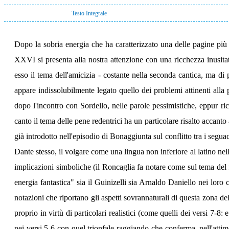
Testo Integrale
Dopo la sobria energia che ha caratterizzato una delle pagine più
XXVI si presenta alla nostra attenzione con una ricchezza inusitata
esso il tema dell'amicizia - costante nella seconda cantica, ma di
appare indissolubilmente legato quello dei problemi attinenti alla p
dopo l'incontro con Sordello, nelle parole pessimistiche, eppur ric
canto il tema delle pene redentrici ha un particolare risalto accanto
già introdotto nell'episodio di Bonaggiunta sul conflitto tra i seg
Dante stesso, il volgare come una lingua non inferiore al latino nel
implicazioni simboliche (il Roncaglia fa notare come sul tema del f
energia fantastica" sia il Guinizelli sia Arnaldo Daniello nei lo
notazioni che riportano gli aspetti sovrannaturali di questa zona d
proprio in virtù di particolari realistici (come quelli dei versi 7-8:
nei versi 5-6 con quel trionfale raggiando che conferma, nell'attimo