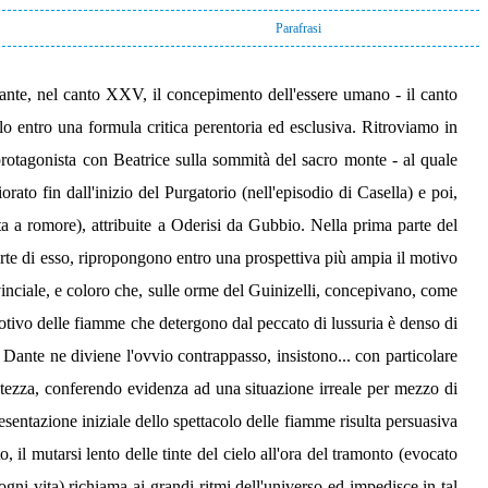
Parafrasi
dante, nel canto XXV, il concepimento dell'essere umano - il canto
rlo entro una formula critica perentoria ed esclusiva. Ritroviamo in
 protagonista con Beatrice sulla sommità del sacro monte - al quale
rato fin dall'inizio del Purgatorio (nell'episodio di Casella) e poi,
ata a romore), attribuite a Oderisi da Gubbio. Nella prima parte del
 parte di esso, ripropongono entro una prospettiva più ampia il motivo
vinciale, e coloro che, sulle orme del Guinizelli, concepivano, come
 motivo delle fiamme che detergono dal peccato di lussuria è denso di
 Dante ne diviene l'ovvio contrappasso, insistono... con particolare
etezza, conferendo evidenza ad una situazione irreale per mezzo di
sentazione iniziale dello spettacolo delle fiamme risulta persuasiva
o, il mutarsi lento delle tinte del cielo all'ora del tramonto (evocato
ogni vita) richiama ai grandi ritmi dell'universo ed impedisce in tal