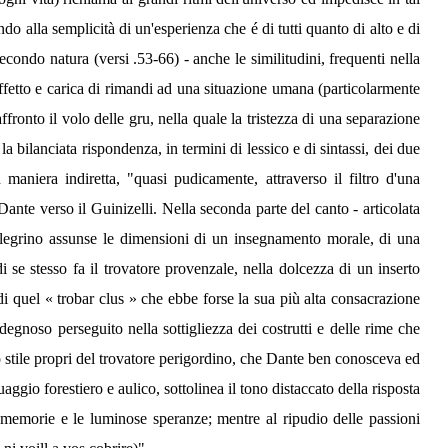
 alla semplicità di un'esperienza che é di tutti quanto di alto e di
secondo natura (versi .53-66) - anche le similitudini, frequenti nella
i affetto e carica di rimandi ad una situazione umana (particolarmente
ffronto il volo delle gru, nella quale la tristezza di una separazione
 bilanciata rispondenza, in termini di lessico e di sintassi, dei due
maniera indiretta, "quasi pudicamente, attraverso il filtro d'una
Dante verso il Guinizelli. Nella seconda parte del canto - articolata
pellegrino assunse le dimensioni di un insegnamento morale, di una
i se stesso fa il trovatore provenzale, nella dolcezza di un inserto
di quel « trobar clus » che ebbe forse la sua più alta consacrazione
sdegnoso perseguito nella sottigliezza dei costrutti e delle rime che
uso stile propri del trovatore perigordino, che Dante ben conosceva ed
ggio forestiero e aulico, sottolinea il tono distaccato della risposta
ite memorie e le luminose speranze; mentre al ripudio delle passioni