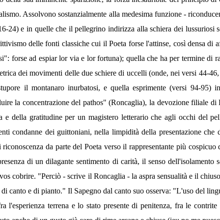
alismo. Assolvono sostanzialmente alla medesima funzione - riconducendo
-24) e in quelle che il pellegrino indirizza alla schiera dei lussuriosi 
ttivismo delle fonti classiche cui il Poeta forse l'attinse, così densa d
i": forse ad espiar lor via e lor fortuna); quella che ha per termine di ra
rica dei movimenti delle due schiere di uccelli (onde, nei versi 44-46, la
tupore il montanaro inurbatosi, e quella esprimente (versi 94-95) in 
uire la concentrazione del pathos" (Roncaglia), la devozione filiale di 
zia e della gratitudine per un magistero letterario che agli occhi del 
genti condanne dei guittoniani, nella limpidità della presentazione che d
i riconoscenza da parte del Poeta verso il rappresentante più cospicuo 
 presenza di un dilagante sentimento di carità, il senso dell'isolamento 
vos cobrire. "Perciò - scrive il Roncaglia - la aspra sensualità e il chi
i canto e di pianto." Il Sapegno dal canto suo osserva: "L'uso del lingua
fra l'esperienza terrena e lo stato presente di penitenza, fra le contr