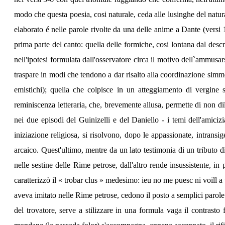
modo che questa poesia, cosi naturale, ceda alle lusinghe del natur
elaborato é nelle parole rivolte da una delle anime a Dante (versi 16
prima parte del canto: quella delle formiche, cosi lontana dal descri
nell'ipotesi formulata dall'osservatore circa il motivo dell`ammusars
traspare in modi che tendono a dar risalto alla coordinazione simmet
emistichi); quella che colpisce in un atteggiamento di vergine s
reminiscenza letteraria, che, brevemente allusa, permette di non dil
nei due episodi del Guinizelli e del Daniello - i temi dell'amici
iniziazione religiosa, si risolvono, dopo le appassionate, intransi
arcaico. Quest'ultimo, mentre da un lato testimonia di un tributo d
nelle sestine delle Rime petrose, dall'altro rende insussistente, in
caratterizzò il « trobar clus » medesimo: ieu no me puesc ni voill a 
aveva imitato nelle Rime petrose, cedono il posto a semplici parole d
del trovatore, serve a stilizzare in una formula vaga il contrasto 