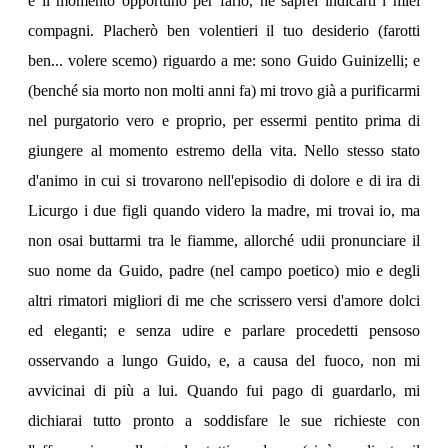
è il momento opportuno per farlo, né saprei indicarti i miei
compagni. Placherò ben volentieri il tuo desiderio (farotti
ben... volere scemo) riguardo a me: sono Guido Guinizelli; e
(benché sia morto non molti anni fa) mi trovo già a purificarmi
nel purgatorio vero e proprio, per essermi pentito prima di
giungere al momento estremo della vita. Nello stesso stato
d'animo in cui si trovarono nell'episodio di dolore e di ira di
Licurgo i due figli quando videro la madre, mi trovai io, ma
non osai buttarmi tra le fiamme, allorché udii pronunciare il
suo nome da Guido, padre (nel campo poetico) mio e degli
altri rimatori migliori di me che scrissero versi d'amore dolci
ed eleganti; e senza udire e parlare procedetti pensoso
osservando a lungo Guido, e, a causa del fuoco, non mi
avvicinai di più a lui. Quando fui pago di guardarlo, mi
dichiarai tutto pronto a soddisfare le sue richieste con