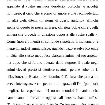
appagato il vostro maggior desiderio, cosicché vi accolga
l'Empireo, il cielo che è pieno di amore e che racchiude tutti
gli altri cieli, ditemi (in nome di questo augurio), affinché
anche di questo io possa scrivere, chi siete voi, e chi è quella
schiera che procede in direzione opposta alle vostre spalle ».
Come (non altrimenti) si confonde stupefatto il montanaro, e
meravigliandosi ammutolisce, quando rozzo e selvatico entra
in città, allo stesso modo fece ciascuna anima nel suo aspetto;
ma dopo che si furono liberate dallo stupore, il quale negli
animi elevati presto si attutisce (s'attuta: perché subentra la
riflessione), « Beato te » ricominciò l'anima che prima mi
aveva interrogato, « che per morire in grazia di Dio (per morir
meglio), fai esperienza del nostro mondo! Le anime che
camminano in direzione opposta alla nostra, hanno offeso
(Dio) con il peccato per il quale Cesare una volta, mentre