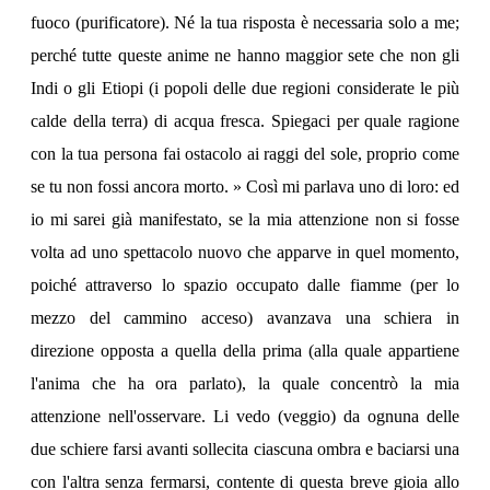
fuoco (purificatore). Né la tua risposta è necessaria solo a me;
perché tutte queste anime ne hanno maggior sete che non gli
Indi o gli Etiopi (i popoli delle due regioni considerate le più
calde della terra) di acqua fresca. Spiegaci per quale ragione
con la tua persona fai ostacolo ai raggi del sole, proprio come
se tu non fossi ancora morto. » Così mi parlava uno di loro: ed
io mi sarei già manifestato, se la mia attenzione non si fosse
volta ad uno spettacolo nuovo che apparve in quel momento,
poiché attraverso lo spazio occupato dalle fiamme (per lo
mezzo del cammino acceso) avanzava una schiera in
direzione opposta a quella della prima (alla quale appartiene
l'anima che ha ora parlato), la quale concentrò la mia
attenzione nell'osservare. Li vedo (veggio) da ognuna delle
due schiere farsi avanti sollecita ciascuna ombra e baciarsi una
con l'altra senza fermarsi, contente di questa breve gioia allo