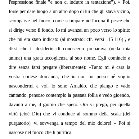
l'espressione finale "e non ci indutre in tentazione"). » Poi,
forse per dare luogo a un altro dopo di lui che gli stava vicino,
scomparve nel fuoco, come scompare nell'acqua il pesce che
si dirige verso il fondo. Io mi avanzai un poco verso lo spirito
che mi era stato indicato (al mostrato: cfr. versi 115-116) , e
dissi che il desiderio di conoscerlo preparava (nella mia
anima) una grata accoglienza al suo nome. Egli cominciò a
dire senza farsi pregare (liberamente): «Tanto mi è cara la
vostra cortese domanda, che io non mi posso né voglio
nascondermi a voi. lo sono Arnaldo, che piango e vado
cantando; pensoso contemplo la passata follia e vedo gioendo,
davanti a me, il giorno che spero. Ora vi prego, per quella
virtù (cioè Dio) che vi conduce al sommo della scala (del
purgatorio), vi sovvenga a tempo del mio dolore! » Poi si
nascose nel fuoco che li purifica.