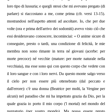
loro tipo di lussuria; e quegli stessi che mi avevano pregato (di
parlare) si riaccostano a me, come prima (cfr. versi 13-15).
mostrandosi nell'aspetto attenti ad ascoltare. Io, che per due
volte (ora e prima dell'arrivo dei sodomiti) avevo visto ciò che
essi desideravano conoscere, incominciai: « O anime sicure di
conseguire, presto o tardi, una condizione di felicità, le mie
membra non sono rimaste in terra né giovani (acerbe: per
morte precoce) né vecchie (mature: per morte naturale nella
vecchiaia), ma esse sono qui con questo corpo che vedete con
il loro sangue e con i loro nervi. Da questo monte salgo verso
il cielo per non essere più ottenebrato (dal peccato e
dall'errore): c'è una donna (Beatrice per molti, la Vergine per
alcuni) nel paradiso che mi ha impetrato grazia da Dio, per la
quale grazia io porto il mio corpo ('l mortal) nel mondo del
purgatorio (per vostro mondo). Ma possa essere presto