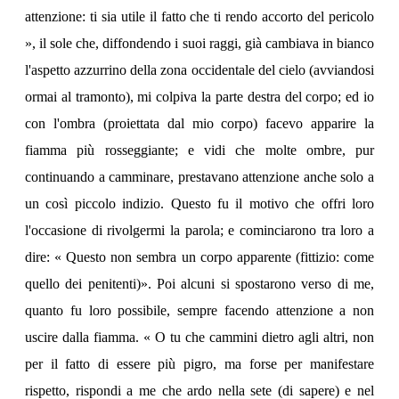
attenzione: ti sia utile il fatto che ti rendo accorto del pericolo
», il sole che, diffondendo i suoi raggi, già cambiava in bianco
l'aspetto azzurrino della zona occidentale del cielo (avviandosi
ormai al tramonto), mi colpiva la parte destra del corpo; ed io
con l'ombra (proiettata dal mio corpo) facevo apparire la
fiamma più rosseggiante; e vidi che molte ombre, pur
continuando a camminare, prestavano attenzione anche solo a
un così piccolo indizio. Questo fu il motivo che offri loro
l'occasione di rivolgermi la parola; e cominciarono tra loro a
dire: « Questo non sembra un corpo apparente (fittizio: come
quello dei penitenti)». Poi alcuni si spostarono verso di me,
quanto fu loro possibile, sempre facendo attenzione a non
uscire dalla fiamma. « O tu che cammini dietro agli altri, non
per il fatto di essere più pigro, ma forse per manifestare
rispetto, rispondi a me che ardo nella sete (di sapere) e nel