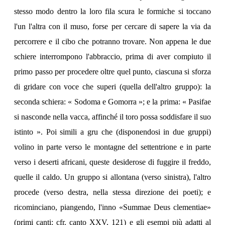
stesso modo dentro la loro fila scura le formiche si toccano
l'un l'altra con il muso, forse per cercare di sapere la via da
percorrere e il cibo che potranno trovare. Non appena le due
schiere interrompono l'abbraccio, prima di aver compiuto il
primo passo per procedere oltre quel punto, ciascuna si sforza
di gridare con voce che superi (quella dell'altro gruppo): la
seconda schiera: « Sodoma e Gomorra »; e la prima: « Pasifae
si nasconde nella vacca, affinché il toro possa soddisfare il suo
istinto ». Poi simili a gru che (disponendosi in due gruppi)
volino in parte verso le montagne del settentrione e in parte
verso i deserti africani, queste desiderose di fuggire il freddo,
quelle il caldo. Un gruppo si allontana (verso sinistra), l'altro
procede (verso destra, nella stessa direzione dei poeti); e
ricominciano, piangendo, l'inno «Summae Deus clementiae»
(primi canti: cfr. canto XXV, 121) e gli esempi più adatti al