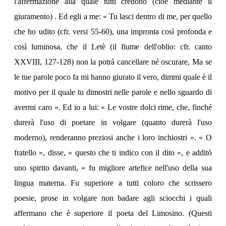
l'affermazione alla quale tutti credono (cioè mediante il
giuramento) . Ed egli a me: « Tu lasci dentro di me, per quello
che ho udito (cfr. versi 55-60), una impronta così profonda e
così luminosa, che il Letè (il fiume dell'oblio: cfr. canto
XXVIII, 127-128) non la potrà cancellare né oscurare, Ma se
le tue parole poco fa mi hanno giurato il vero, dimmi quale è il
motivo per il quale tu dimostri nelle parole e nello sguardo di
avermi caro ». Ed io a lui: « Le vostre dolci rime, che, finché
durerà l'uso di poetare in volgare (quanto durerà l'uso
moderno), renderanno preziosi anche i loro inchiostri ». « O
fratello », disse, « questo che ti indico con il dito », e additò
uno spirito davanti, « fu migliore artefice nell'uso della sua
lingua materna. Fu superiore a tutti coloro che scrissero
poesie, prose in volgare non badare agli sciocchi i quali
affermano che è superiore il poeta del Limosino. (Questi