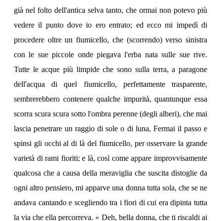
già nel folto dell'antica selva tanto, che ormai non potevo più
vedere il punto dove io ero entrato; ed ecco mi impedì di
procedere oltre un fiumicello, che (scorrendo) verso sinistra
con le sue piccole onde piegava l'erba nata sulle sue rive.
Tutte le acque più limpide che sono sulla terra, a paragone
dell'acqua di quel fiumicello, perfettamente trasparente,
sembrerebbero contenere qualche impurità, quantunque essa
scorra scura scura sotto l'ombra perenne (degli alberi), che mai
lascia penetrare un raggio di sole o di luna, Fermai il passo e
spinsi gli occhi al di là del fiumicello, per osservare la grande
varietà di rami fioriti; e là, così come appare improvvisamente
qualcosa che a causa della meraviglia che suscita distoglie da
ogni altro pensiero, mi apparve una donna tutta sola, che se ne
andava cantando e scegliendo tra i fiori di cui era dipinta tutta
la via che ella percorreva. « Deh, bella donna, che ti riscaldi ai