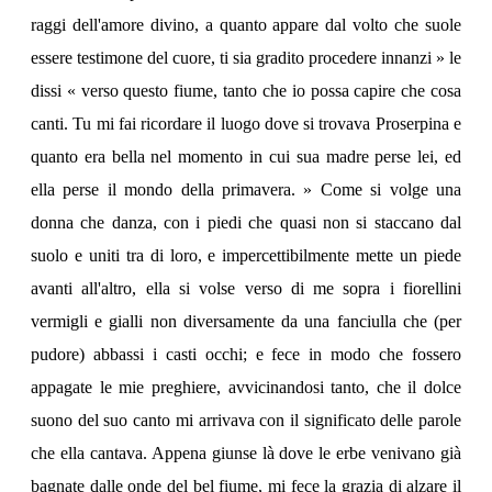
raggi dell'amore divino, a quanto appare dal volto che suole
essere testimone del cuore, ti sia gradito procedere innanzi » le
dissi « verso questo fiume, tanto che io possa capire che cosa
canti. Tu mi fai ricordare il luogo dove si trovava Proserpina e
quanto era bella nel momento in cui sua madre perse lei, ed
ella perse il mondo della primavera. » Come si volge una
donna che danza, con i piedi che quasi non si staccano dal
suolo e uniti tra di loro, e impercettibilmente mette un piede
avanti all'altro, ella si volse verso di me sopra i fiorellini
vermigli e gialli non diversamente da una fanciulla che (per
pudore) abbassi i casti occhi; e fece in modo che fossero
appagate le mie preghiere, avvicinandosi tanto, che il dolce
suono del suo canto mi arrivava con il significato delle parole
che ella cantava. Appena giunse là dove le erbe venivano già
bagnate dalle onde del bel fiume, mi fece la grazia di alzare il