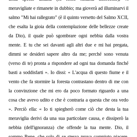
meravigliate e rimanete in dubbio; ma gioverà ad illuminarvi il
salmo "Mi hai rallegrato" (è il quinto versetto del Salmo XCII,
che esalta la gioia della contemplazione delle bellezze create
da Dio), il quale può sgombrare ogni nebbia dalla vostra
mente. E tu che sei davanti agli altri due e mi hai pregata,
dimmi se desideri sapere altro da me; perché sono venuta
(verso di te) pronta a rispondere ad ogni tua domanda finché
basti a soddisfarti ». Io dissi: « L'acqua di questo fiume e il
vento che fa stormire la foresta contrastano dentro di me con
la convinzione che mi ero da poco formato riguardo a una
cosa che avevo udito e che è contraria a questa che ora vedo
». Perciò ella: « Io ti spiegherò come ciò che desta la tua
meraviglia derivi da una sua particolare causa, e dissiperò la
nebbia (dell'ignoranza) che offende la tua mente. Dio, il
sommo Bene, che solo di se stesso prova compiuto piacere,