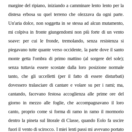
margine del ripiano, iniziando a camminare lento lento per la
distesa erbosa su quel terreno che olezzava da ogni parte.
Un'aria dolce, non soggetta in se stessa ad alcun mutamento,
mi colpiva in fronte giungendomi non più forte di un vento
soave: per cui le fronde, tremolando, senza resistenza si
piegavano tutte quante verso occidente, la parte dove il santo
monte getta l'ombra di primo mattino (al sorgere del sole);
senza tuttavia essere scostate dalla loro posizione normale
tanto, che gli uccelletti (per il fatto di essere disturbati)
dovessero tralasciare di cantare e volare su per i rami; ma,
cantando, facevano festosa accoglienza alle prime ore del
giorno in mezzo alle foglie, che accompagnavano il loro
canto, proprio come si forma di ramo in ramo il mormorio
dentro la pineta sul litorale di Classe, quando Eolo fa uscire
fuori il vento di scirocco. I miei lenti passi mi avevano portato