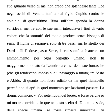
suo sguardo verso di me: non credo che splendesse tanta luce
negli occhi di Venere, trafitta dal figlio Cupido contro le
abitudini di quest'ultimo. Ritta sull'altra sponda la donna
sorrideva, mentre con le sue mani intrecciava i fiori di vario
colore, che la sommità del monte produce senza bisogno di
semi. Il fiume ci separava solo di tre passi; ma lo stretto dei
Dardanelli là dove passò Serse, la cui sconfitta è ancora un
ammonimento per ogni orgoglio umano, non fu
maggiormente odiato da Leandro a causa delle sue burrasche
(che gli rendevano ìmpossibile il passaggio a nuoto) tra Sesto
e Abido, di quanto non fosse odiato da me quel fiumicello
perché non si aprì in quel momento per lasciarmi passare. La
donna cominciò: « Voi siete nuovi del luogo, e forse perché io
mi mostro sorridente in questo posto scelto da Dio come sede,
della specie umana (se fosse rimasta innocente), vi