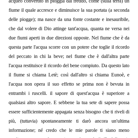
acqueo convertito in pioggia dal freddo, come (sulla terra) un
fiume il quale accresce e diminuisce la sua portata (a seconda
delle piogge); ma nasce da una fonte costante e inesauribile,
che dal volere di Dio attinge tant'acqua, quanta ne versa nei
due fiumi aperti in due direzioni opposte. Nel fiume che è da
questa parte l'acqua scorre con un potere che toglie il ricordo
del peccato in chi la beve; nel fiume che è dall'altra parte
l'acqua restituisce il ricordo del bene compiuto. Da questo lato
il fiume si chiama Letè; così dall'altro si chiama Eunoè, e
l'acqua non opera il suo effetto se prima non è bevuta in
entrambi i ruscelli. il sapore di quest'acqua è superiore a
qualsiasi altro sapore. E sebbene la tua sete di sapere possa
essere sufficientemente appagata senza bisogno che ti riveli di
più, (tuttavia) spontaneamente ti darò ancora un'ultima
informazione; né credo che le mie parole ti siano meno