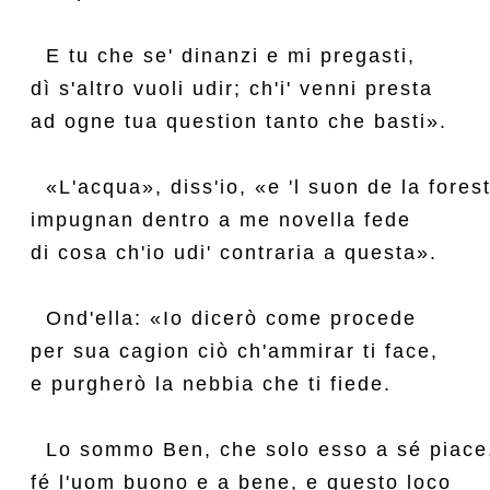
  E tu che se' dinanzi e mi pregasti,

dì s'altro vuoli udir; ch'i' venni presta

ad ogne tua question tanto che basti».

  «L'acqua», diss'io, «e 'l suon de la forest
impugnan dentro a me novella fede

di cosa ch'io udi' contraria a questa».

  Ond'ella: «Io dicerò come procede

per sua cagion ciò ch'ammirar ti face,

e purgherò la nebbia che ti fiede.

  Lo sommo Ben, che solo esso a sé piace,
fé l'uom buono e a bene, e questo loco
