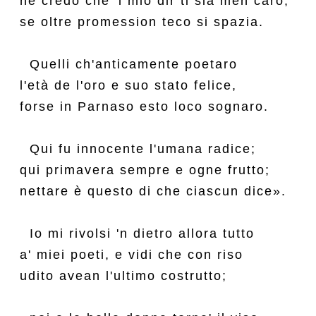
né credo che 'l mio dir ti sia men caro,

se oltre promession teco si spazia.

  Quelli ch'anticamente poetaro

l'età de l'oro e suo stato felice,

forse in Parnaso esto loco sognaro.

  Qui fu innocente l'umana radice;

qui primavera sempre e ogne frutto;

nettare è questo di che ciascun dice».

  Io mi rivolsi 'n dietro allora tutto

a' miei poeti, e vidi che con riso

udito avean l'ultimo costrutto;
